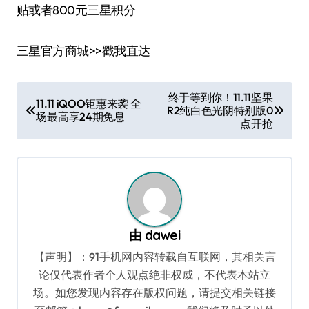
贴或者800元三星积分
三星官方商城>>戳我直达
文
终于等到你！11.11坚果
11.11 iQOO钜惠来袭 全
R2纯白色光阴特别版0
章
场最高享24期免息
点开抢
导
航
由
dawei
【声明】：91手机网内容转载自互联网，其相关言
论仅代表作者个人观点绝非权威，不代表本站立
场。如您发现内容存在版权问题，请提交相关链接