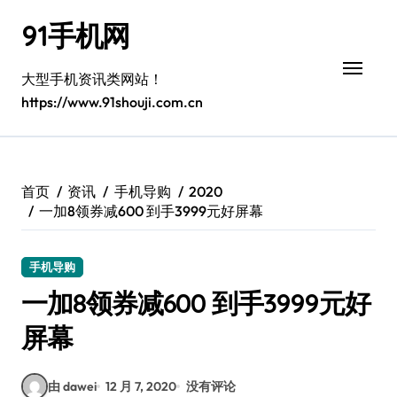
跳
91手机网
转
到
内
大型手机资讯类网站！
容
https://www.91shouji.com.cn
首页
资讯
手机导购
2020
一加8领券减600 到手3999元好屏幕
手机导购
一加8领券减600 到手3999元好
屏幕
由 dawei
12 月 7, 2020
没有评论