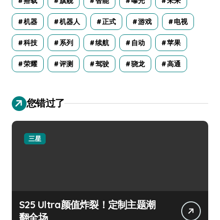
搭载
旗舰
智能
曝光
未来
机器
机器人
正式
游戏
电视
科技
系列
续航
自动
苹果
荣耀
评测
驾驶
骁龙
高通
您错过了
三星
S25 Ultra颜值炸裂！定制主题潮
翻全场