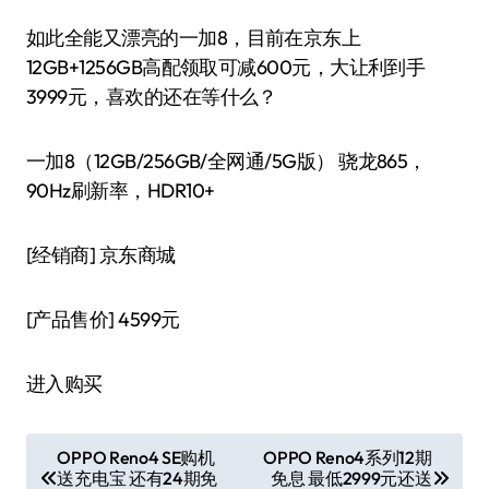
如此全能又漂亮的一加8，目前在京东上
12GB+1256GB高配领取可减600元，大让利到手
3999元，喜欢的还在等什么？
一加8（12GB/256GB/全网通/5G版） 骁龙865，
90Hz刷新率，HDR10+
[经销商]
京东商城
[产品售价]
4599元
进入购买
文
OPPO Reno4 SE购机
OPPO Reno4系列12期
送充电宝 还有24期免
免息 最低2999元还送
章