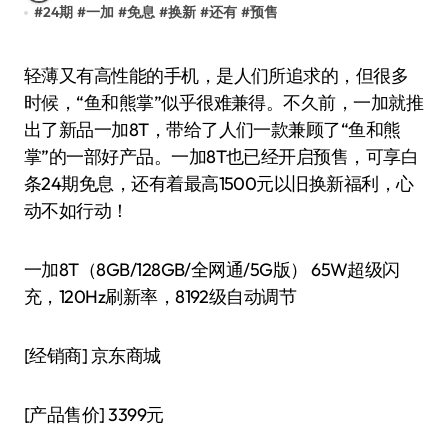
#
24期
#
一加
#
免息
#
换新
#
还有
#
预售
轻薄又有高性能的手机，是人们所追求的，但很多
时候，“鱼和熊掌”似乎很难兼得。不久前，一加就推
出了新品一加8T，带给了人们一款兼顾了“鱼和熊
掌”的一部好产品。一加8T也已经开启预售，可享白
条24期免息，还有着最高1500元以旧换新福利，心
动不如行动！
一加8T（8GB/128GB/全网通/5G版） 65W超级闪
充，120Hz刷新率，8192级自动调节
[经销商]
京东商城
[产品售价]
3399元