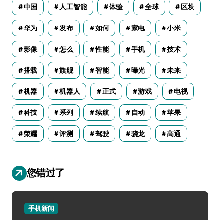
中国
人工智能
体验
全球
区块
华为
发布
如何
家电
小米
影像
怎么
性能
手机
技术
搭载
旗舰
智能
曝光
未来
机器
机器人
正式
游戏
电视
科技
系列
续航
自动
苹果
荣耀
评测
驾驶
骁龙
高通
您错过了
手机新闻