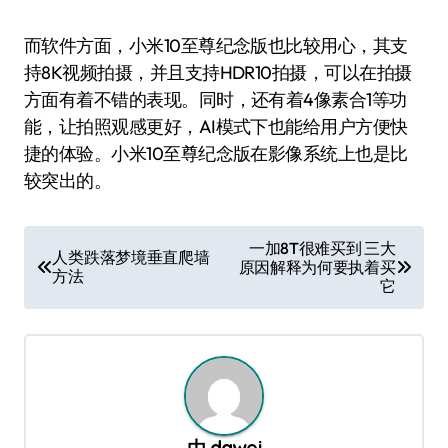
而软件方面，小米10至尊纪念版也比较用心，其支
持8K视频拍摄，并且支持HDR10拍摄，可以在拍摄
方面有着不错的表现。同时，还有着4像素合1等功
能，让拍照观感更好，AI模式下也能给用户方便快
捷的体验。小米10至尊纪念版在影像系统上也是比
较突出的。
文
一加8T很难买到 三大
人类跌落梦境垂直爬墙
原因解释为何要执着买
章
方法
它
导
航
由
dawei