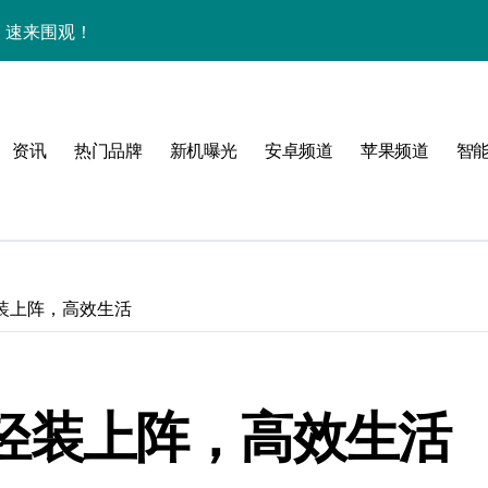
秘，速来围观！
全解析+超实用技巧大放送！
亮点速览不容错过！
资讯
热门品牌
新机曝光
安卓频道
苹果频道
智
，速来围观！
智能科技魅力！
惠速抢！
，速来围观！
：轻装上阵，高效生活
折叠屏新巅峰！
人一步领风骚！
0：轻装上阵，高效生活