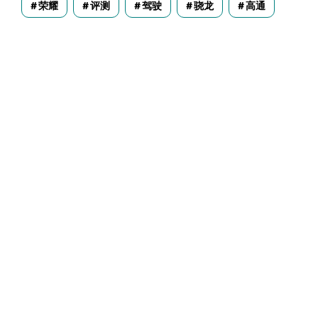
荣耀
评测
驾驶
骁龙
高通