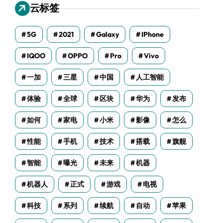
云标签
5G
2021
Galaxy
IPhone
IQOO
OPPO
Pro
Vivo
一加
三星
中国
人工智能
体验
全球
区块
华为
发布
如何
家电
小米
影像
怎么
性能
手机
技术
搭载
旗舰
智能
曝光
未来
机器
机器人
正式
游戏
电视
科技
系列
续航
自动
苹果