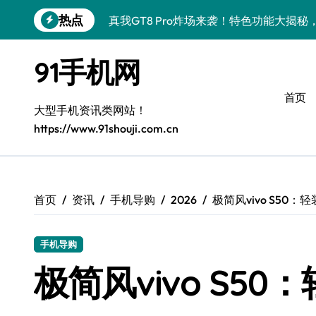
跳
热点
真我GT8 Pro炸场来袭！特色功能大揭
转
到
OPPO Find X9 Pro深度揭秘：亮点
内
91手机网
容
vivo S50 Pro mini来袭！小屏旗舰，
首页
REDMI K90深度揭秘！亮点配置全盘点
大型手机资讯类网站！
https://www.91shouji.com.cn
三星W26震撼来袭！速览资讯，畅享前沿
华为nova 15 Ultra新功能解锁，限时优
iPhone 17e重磅来袭！性能配置大升级
首页
资讯
手机导购
2026
极简风vivo S50
三星Galaxy Z Fold7：创新科技加持，
手机导购
荣耀WIN资讯一键掌控，手机管家助你快
极简风vivo S5