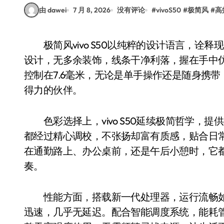
由 dawei
7 月 8, 2026
没有评论
#
vivoS50
#
极简风
#
高
极简风vivo S50以纯粹的设计语言，诠释现代生活对简约美学的追求。机身采用流畅的弧面
设计，无多余装饰，线条干净利落，握在手中仿
控制在7.6毫米，无论是单手操作还是随身携
得力的伙伴。
色彩选择上，vivo S50延续极简哲学，
都经过精心调校，不张扬却富有质感，贴合日
在通勤路上、办公桌前，还是午后小憩时，它
奏。
性能方面，搭载新一代处理器，运行流畅如
迅速，几乎无延迟。配合智能调度系统，能耗