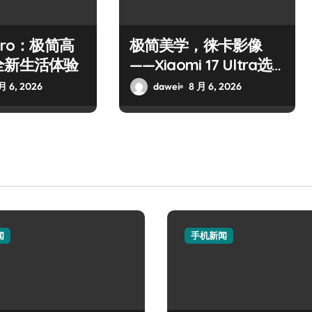
Pro：极简高
极简美学，徕卡影像
全新生活体验
——Xiaomi 17 Ultra选
购指南
月 6, 2026
dawei
8 月 6, 2026
闻
手机新闻