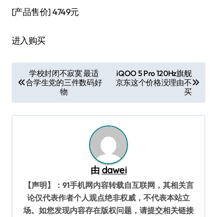
[产品售价]
4749元
进入购买
文
学校封闭不寂寞 最适
iQOO 5 Pro 120Hz旗舰
合学生党的三件数码好
京东这个价格没理由不
章
物
买
导
航
由
dawei
【声明】：91手机网内容转载自互联网，其相关言
论仅代表作者个人观点绝非权威，不代表本站立
场。如您发现内容存在版权问题，请提交相关链接