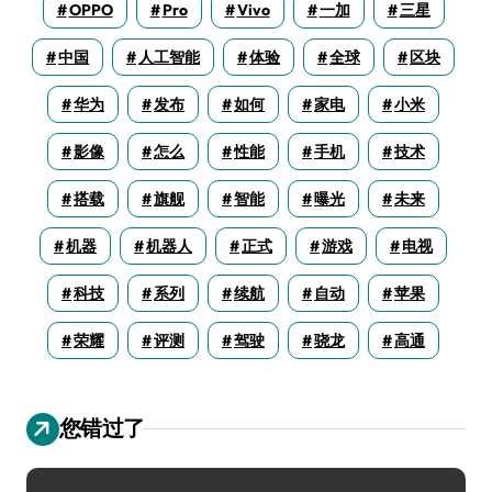
OPPO
Pro
Vivo
一加
三星
中国
人工智能
体验
全球
区块
华为
发布
如何
家电
小米
影像
怎么
性能
手机
技术
搭载
旗舰
智能
曝光
未来
机器
机器人
正式
游戏
电视
科技
系列
续航
自动
苹果
荣耀
评测
驾驶
骁龙
高通
您错过了