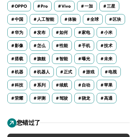
OPPO
Pro
Vivo
一加
三星
中国
人工智能
体验
全球
区块
华为
发布
如何
家电
小米
影像
怎么
性能
手机
技术
搭载
旗舰
智能
曝光
未来
机器
机器人
正式
游戏
电视
科技
系列
续航
自动
苹果
荣耀
评测
驾驶
骁龙
高通
您错过了