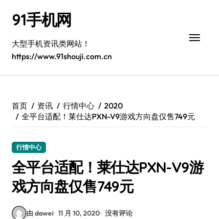
跳
91手机网
转
到
内
大型手机资讯类网站！
容
https://www.91shouji.com.cn
首页
资讯
行情中心
2020
全平台适配！莱仕达PXN-V9游戏方向盘仅售749元
行情中心
全平台适配！莱仕达PXN-V9游
戏方向盘仅售749元
由 dawei
11 月 10, 2020
没有评论