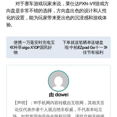
对于赛车游戏玩家来说，莱仕达PXN-V9游戏方
向盘是非常不错的选择，方向盘出色的设计和人性
化的设置，能为玩家带来更出色的沉浸感和游戏体
验。
文
便携一万毫安时充电宝
下单就送笔晒单送键盘
种草aigo X10P国民好
啦 中柏EZpad Go十一
章
物
佳节有福利
导
航
由
dawei
【声明】：91手机网内容转载自互联网，其相关言
论仅代表作者个人观点绝非权威，不代表本站立
场。如您发现内容存在版权问题，请提交相关链接