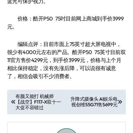
蓝光可保护视力。
价格：酷开P50 75吋目前网上商城到手价3999
元。
编辑点评：目前市面上75英寸超大屏电视中，
很少有4000元左右的产品。酷开P50 75英寸目前双
11官方售价4299元，到手价3999元，价格与上个月
相比保持稳定，没有先涨后降，可以说很有诚意
了，相信会吸引不少消费者。
文
有颜又能打 机械师
升降式摄像头 AI娱乐电
【战空】F117-X双十一
章
视创维55G71售5699元
大促不容错过
导
航