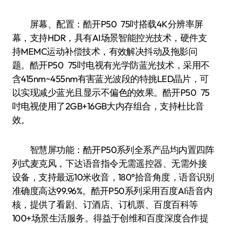
屏幕、配置：酷开P50 75吋搭载4K分辨率屏
幕，支持HDR，具有AI场景智能控光技术，硬件支
持MEMC运动补偿技术，有效解决抖动及拖影问
题。酷开P50 75吋电视有光学防蓝光技术，采用不
含415nm~455nm有害蓝光波段的特挑LED晶片，可
以实现减少蓝光且显示不偏色的效果。酷开P50 75
吋电视使用了2GB+16GB大内存组合，支持杜比音
效。
智慧屏功能：酷开P50系列全系产品均内置四阵
列式麦克风，下达语音指令无需遥控器、无需外接
设备，支持最远10米收音，180°拾音角度，语音识别
准确度高达99.96%。酷开P50系列采用百度AI语音内
核，提供了看剧、订酒店、订机票、百度百科等
100+场景生活服务。得益于创维和百度深度合作提