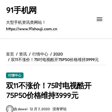
跳
91手机网
转
到
内
大型手机资讯类网站！
容
https://www.91shouji.com.cn
首页
资讯
行情中心
2020
双11不涨价！75吋电视酷开75P50价格维持3999元
行情中心
双11不涨价！75吋电视酷开
75P50价格维持3999元
由 dawei
12 月 7, 2020
没有评论