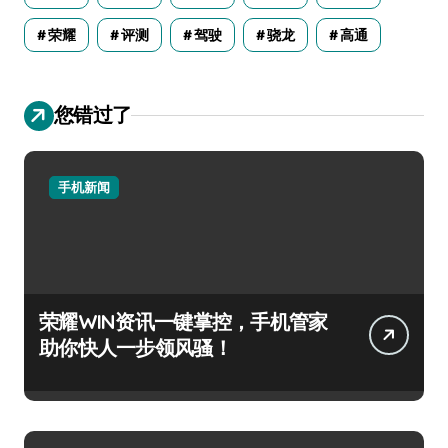
荣耀
评测
驾驶
骁龙
高通
您错过了
手机新闻
荣耀WIN资讯一键掌控，手机管家
助你快人一步领风骚！