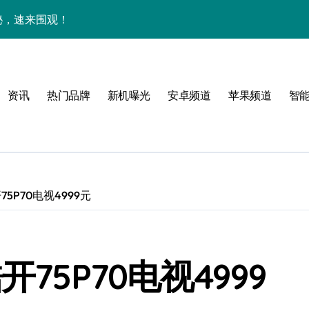
揭秘，速来围观！
亮点，一键尽享未来！
家带你探新亮点
资讯
热门品牌
新机曝光
安卓频道
苹果频道
智
！
5P70电视4999元
属风格！
境界，掌中科技新体验！
75P70电视4999