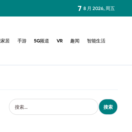
7
8 月 2026, 周五
能家居
手游
5G频道
VR
趣闻
智能生活
搜
索
：