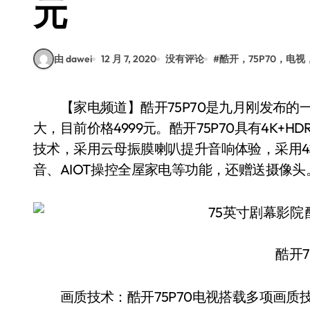
元
由 dawei
12 月 7, 2020
没有评论
#
酷开，75P70，电视
【家电频道】酷开75P70是九月刚发布的一款新品旗舰电视，75英寸“剧幕影院”屏幕超级
大，目前价格4999元。酷开75P70具有4K+
技术，采用云母振膜喇叭提升音响体验，采用4核
音、AIOT操控全屋家电等功能，还赠送摄像头
酷开7
画质技术：酷开75P70电视搭载多项画质技术