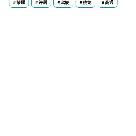
荣耀
评测
驾驶
骁龙
高通