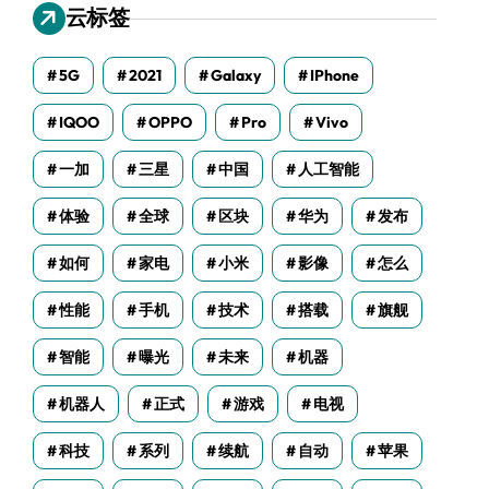
云标签
5G
2021
Galaxy
IPhone
IQOO
OPPO
Pro
Vivo
一加
三星
中国
人工智能
体验
全球
区块
华为
发布
如何
家电
小米
影像
怎么
性能
手机
技术
搭载
旗舰
智能
曝光
未来
机器
机器人
正式
游戏
电视
科技
系列
续航
自动
苹果