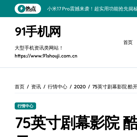
跳
小米17 Pro震撼来袭！超实用功能抢先
热点
转
到
三星Galaxy S26震撼来袭！创新科技
内
91手机网
容
三星Galaxy Z Fold7抢先揭秘！手机管
首页
S25 Ultra颜值炸裂！定制主题潮翻全场
大型手机资讯类网站！
https://www.91shouji.com.cn
Galaxy S24+登场，解锁手机美颜新境界
S26+颜值暴增！机皇美颜秘籍大公开
Galaxy A56 5G登场，时尚旗舰新体验！
首页
资讯
行情中心
2020
75英寸剧幕影院 酷开7
三星Galaxy S26美颜秘籍，一键打造专
三星Galaxy Z TriFold：三屏折叠新
行情中心
75英寸剧幕影院 酷开