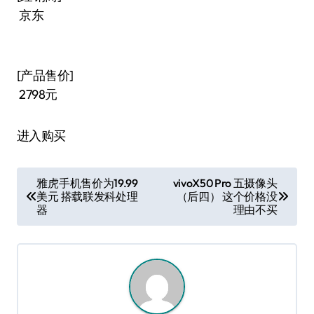
京东
[产品售价]
2798元
进入购买
文
雅虎手机售价为19.99
vivoX50 Pro 五摄像头
美元 搭载联发科处理
（后四） 这个价格没
章
器
理由不买
导
航