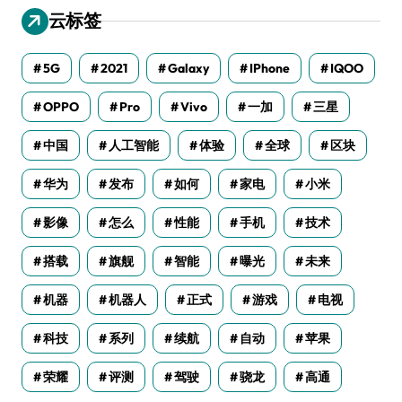
云标签
5G
2021
Galaxy
IPhone
IQOO
OPPO
Pro
Vivo
一加
三星
中国
人工智能
体验
全球
区块
华为
发布
如何
家电
小米
影像
怎么
性能
手机
技术
搭载
旗舰
智能
曝光
未来
机器
机器人
正式
游戏
电视
科技
系列
续航
自动
苹果
荣耀
评测
驾驶
骁龙
高通