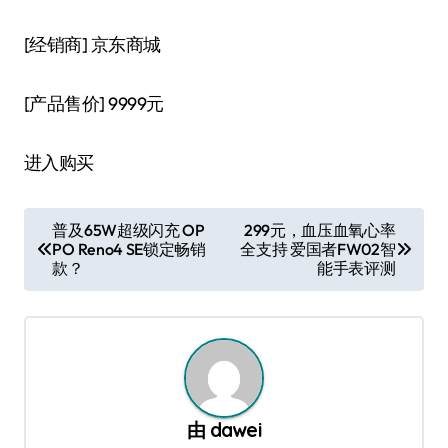
[经销商]
京东商城
[产品售价]
9999元
进入购买
文
普及65W超级闪充 OP
299元，血压血氧心率
PO Reno4 SE锁定畅销
全支持 爱国者FW02智
章
款？
能手表评测
导
航
由
dawei