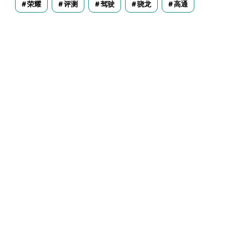
荣耀
评测
驾驶
骁龙
高通