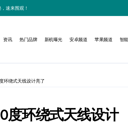
亮点，一键尽享未来！
家带你探新亮点
资讯
热门品牌
新机曝光
安卓频道
苹果频道
智
！
属风格！
0度环绕式天线设计亮了
境界，掌中科技新体验！
60度环绕式天线设计