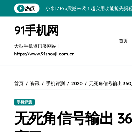
跳
热点
转
三星Galaxy S26震撼来袭！创新科技
到
内
三星Galaxy Z Fold7抢先揭秘！手机管
91手机网
容
S25 Ultra颜值炸裂！定制主题潮翻全场
首页
大型手机资讯类网站！
Galaxy S24+登场，解锁手机美颜新境界
https://www.91shouji.com.cn
S26+颜值暴增！机皇美颜秘籍大公开
Galaxy A56 5G登场，时尚旗舰新体验！
三星Galaxy S26美颜秘籍，一键打造专
首页
资讯
手机评测
2020
无死角信号输出 36
三星Galaxy Z TriFold：三屏折叠新
手机评测
无死角信号输出 3