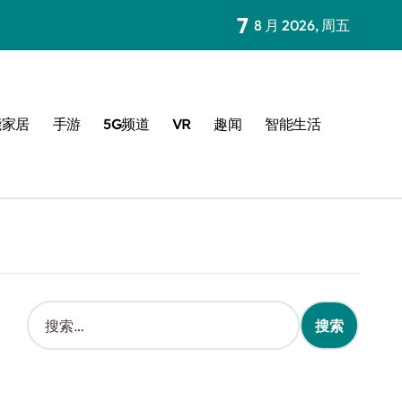
7
8 月 2026, 周五
能家居
手游
5G频道
VR
趣闻
智能生活
搜
索
：