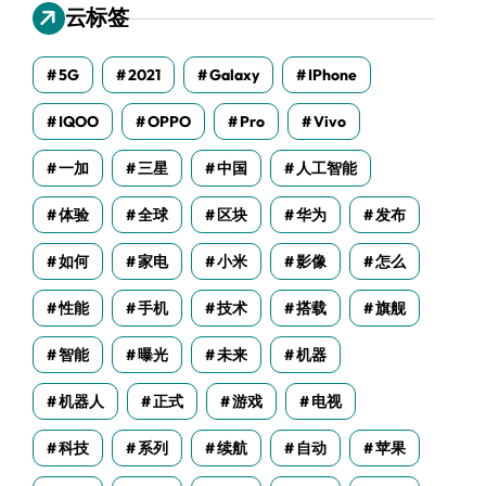
云标签
5G
2021
Galaxy
IPhone
IQOO
OPPO
Pro
Vivo
一加
三星
中国
人工智能
体验
全球
区块
华为
发布
如何
家电
小米
影像
怎么
性能
手机
技术
搭载
旗舰
智能
曝光
未来
机器
机器人
正式
游戏
电视
科技
系列
续航
自动
苹果