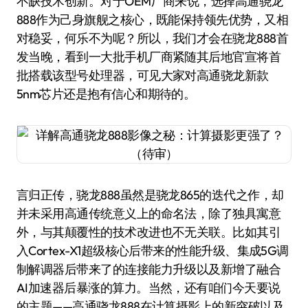
不缺技术创新。对于OEM厂商来说，选择高通骁龙
888作为己身旗舰之核心，既能保持领先优势，又相
对稳妥，何乐不为呢？所以，我们才会在骁龙888首
发当晚，看到一大批手机厂商紧随其后地官宣将首
批搭载该型号处理器，可见大家对高通骁龙新款
5nm芯片还是抱有信心和期待的。
言归正传，骁龙888虽然是骁龙865的迭代之作，却
并未采用高通传统意义上的命名法，除了独具寓意
外，与其颠覆性的技术改进也不无关联。比如其引
入Cortex-X1超级核心后带来的性能升级、集成5G调
制解调器后带来了的连接能力升级以及新增了融合
AI加速器后暴涨的算力。当然，还有咱们今天要说
的主题——高通骁龙888在计算摄影上的新突破以及