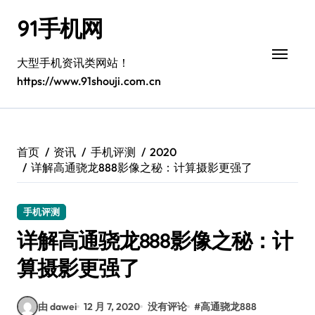
跳
91手机网
转
到
内
大型手机资讯类网站！
容
https://www.91shouji.com.cn
首页
资讯
手机评测
2020
详解高通骁龙888影像之秘：计算摄影更强了
手机评测
详解高通骁龙888影像之秘：计
算摄影更强了
由 dawei
12 月 7, 2020
没有评论
#
高通骁龙888