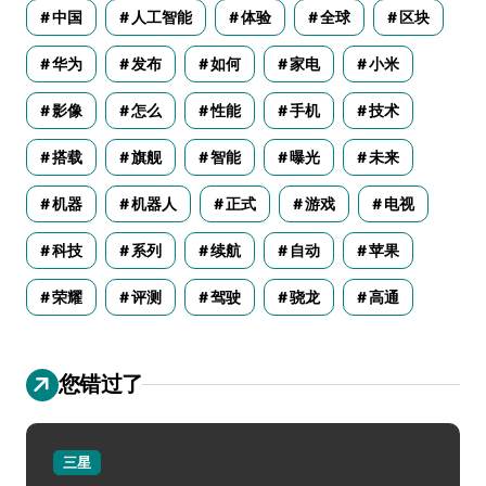
中国
人工智能
体验
全球
区块
华为
发布
如何
家电
小米
影像
怎么
性能
手机
技术
搭载
旗舰
智能
曝光
未来
机器
机器人
正式
游戏
电视
科技
系列
续航
自动
苹果
荣耀
评测
驾驶
骁龙
高通
您错过了
三星