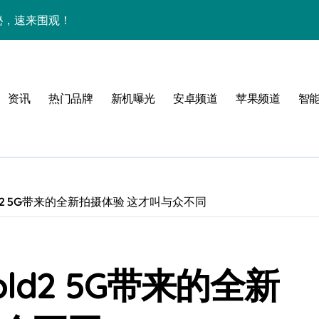
揭秘，速来围观！
亮点，一键尽享未来！
家带你探新亮点
资讯
热门品牌
新机曝光
安卓频道
苹果频道
智
！
Fold2 5G带来的全新拍摄体验 这才叫与众不同
属风格！
境界，掌中科技新体验！
Fold2 5G带来的全新