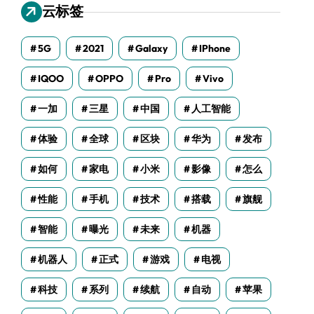
云标签
5G
2021
Galaxy
IPhone
IQOO
OPPO
Pro
Vivo
一加
三星
中国
人工智能
体验
全球
区块
华为
发布
如何
家电
小米
影像
怎么
性能
手机
技术
搭载
旗舰
智能
曝光
未来
机器
机器人
正式
游戏
电视
科技
系列
续航
自动
苹果