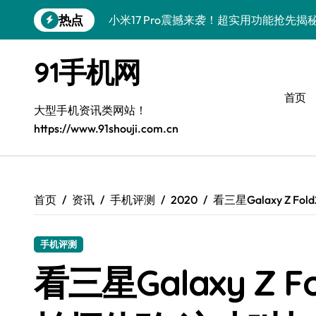
跳
热点
小米17 Pro震撼来袭！超实用功能抢先
转
到
三星Galaxy S26震撼来袭！创新科技
内
91手机网
容
三星Galaxy Z Fold7抢先揭秘！手机管
首页
S25 Ultra颜值炸裂！定制主题潮翻全场
大型手机资讯类网站！
https://www.91shouji.com.cn
Galaxy S24+登场，解锁手机美颜新境界
S26+颜值暴增！机皇美颜秘籍大公开
Galaxy A56 5G登场，时尚旗舰新体验！
首页
资讯
手机评测
2020
看三星Galaxy Z 
三星Galaxy S26美颜秘籍，一键打造专
手机评测
三星Galaxy Z TriFold：三屏折叠新
看三星Galaxy Z 