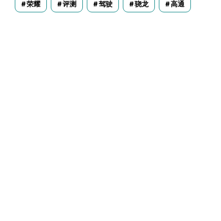
荣耀
评测
驾驶
骁龙
高通