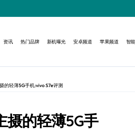
属风格！
资讯
热门品牌
新机曝光
安卓频道
苹果频道
智
玩转无限可能
的轻薄5G手机:vivo S7e评测
万主摄的轻薄5G手