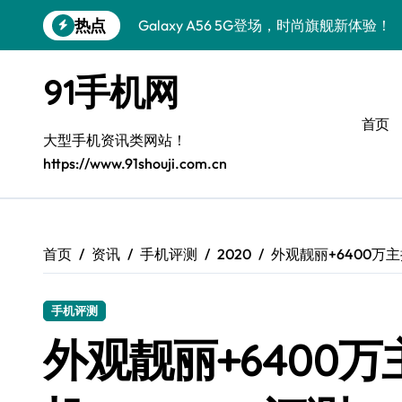
跳
热点
Galaxy A56 5G登场，时尚旗舰新体验！
转
到
三星Galaxy S26美颜秘籍，一键打造专
内
91手机网
容
S25美化秘籍：个性定制，炫酷随行！
首页
Galaxy C55 5G焕新秘籍：潮流定制，
大型手机资讯类网站！
https://www.91shouji.com.cn
Galaxy C55 5G登场，美学新标杆！
Galaxy Z Flip6：折叠时尚，一瞬惊艳
S25+闪亮登场，这样拍秒变焦点！
首页
资讯
手机评测
2020
外观靓丽+6400万主摄
S25 Ultra颜值炸裂！定制主题潮翻全场
手机评测
外观靓丽+6400