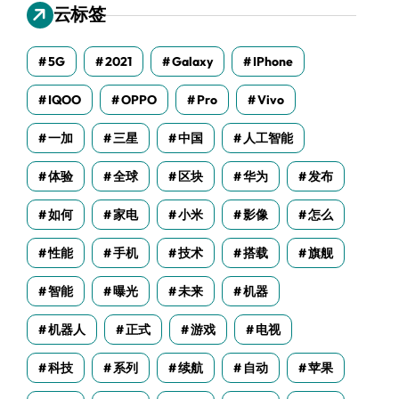
云标签
5G
2021
Galaxy
IPhone
IQOO
OPPO
Pro
Vivo
一加
三星
中国
人工智能
体验
全球
区块
华为
发布
如何
家电
小米
影像
怎么
性能
手机
技术
搭载
旗舰
智能
曝光
未来
机器
机器人
正式
游戏
电视
科技
系列
续航
自动
苹果