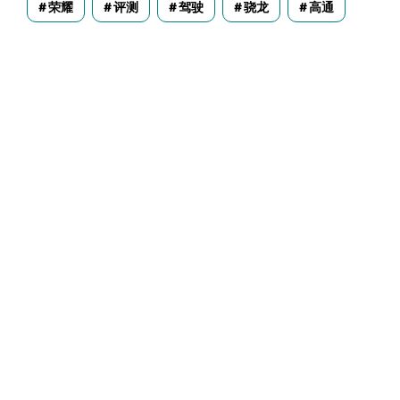
荣耀
评测
驾驶
骁龙
高通