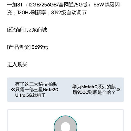
一加8T（12GB/256GB/全网通/5G版） 65W超级闪
充，120Hz刷新率，8192级自动调节
[经销商]
京东商城
[产品售价]
3699元
进入购买
文
有了这三大秘技 拍照
华为Mate40系列的麒
只需一部三星Note20
章
麟9000到底是个啥？
Ultra 5G就够了
导
航