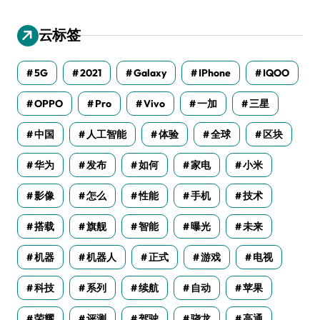
云标签
5G
2021
Galaxy
IPhone
IQOO
OPPO
Pro
Vivo
一加
三星
中国
人工智能
体验
全球
区块
华为
发布
如何
家电
小米
影像
怎么
性能
手机
技术
搭载
旗舰
智能
曝光
未来
机器
机器人
正式
游戏
电视
科技
系列
续航
自动
苹果
荣耀
评测
驾驶
骁龙
高通