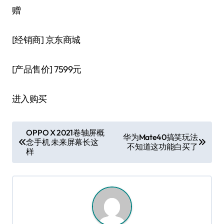
赠
[经销商]
京东商城
[产品售价]
7599元
进入购买
文
OPPO X 2021卷轴屏概
华为Mate40搞笑玩法
念手机 未来屏幕长这
章
不知道这功能白买了
样
导
航