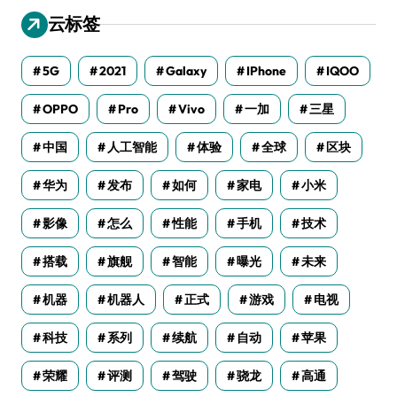
云标签
5G
2021
Galaxy
IPhone
IQOO
OPPO
Pro
Vivo
一加
三星
中国
人工智能
体验
全球
区块
华为
发布
如何
家电
小米
影像
怎么
性能
手机
技术
搭载
旗舰
智能
曝光
未来
机器
机器人
正式
游戏
电视
科技
系列
续航
自动
苹果
荣耀
评测
驾驶
骁龙
高通