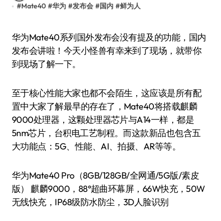
#
Mate40
#
华为
#
发布会
#
国内
#
鲜为人
华为Mate40系列国外发布会没有提及的功能，国内
发布会讲啦！今天小怪兽有幸来到了现场，就带你
到现场了解一下。
至于核心性能大家也都不会陌生，这应该是所有配
置中大家了解最早的存在了，Mate40将搭载麒麟
9000处理器，这颗处理器芯片与A14一样，都是
5nm芯片，台积电工艺制程。而这款新品也包含五
大功能点：5G、性能、AI、拍摄、AR等等。
华为Mate40 Pro（8GB/128GB/全网通/5G版/素皮
版） 麒麟9000，88°超曲环幕屏，66W快充，50W
无线快充，IP68级防水防尘，3D人脸识别