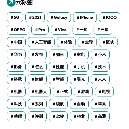
云标签
5G
2021
Galaxy
IPhone
IQOO
OPPO
Pro
Vivo
一加
三星
中国
人工智能
体验
全球
区块
华为
发布
如何
家电
小米
影像
怎么
性能
手机
技术
搭载
旗舰
智能
曝光
未来
机器
机器人
正式
游戏
电视
科技
系列
续航
自动
苹果
荣耀
评测
驾驶
骁龙
高通