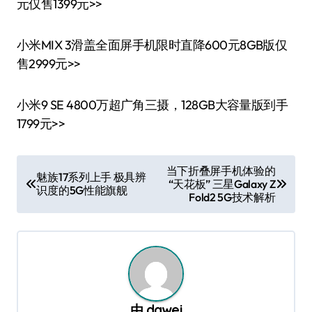
元仅售1399元>>
小米MIX 3滑盖全面屏手机限时直降600元8GB版仅
售2999元>>
小米9 SE 4800万超广角三摄，128GB大容量版到手
1799元>>
文
当下折叠屏手机体验的
魅族17系列上手 极具辨
“天花板” 三星Galaxy Z
章
识度的5G性能旗舰
Fold2 5G技术解析
导
航
由
dawei