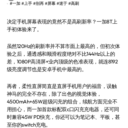
#
一加
#
上手
#
别再
#
屏幕
#
迷于
#
高刷
决定手机屏幕表现的竟然不是高刷新率？一加8T上
手初体验来了。
虽然120Hz的刷新率并不算市面上最高的，但初次体
验之后，通透感和顺滑程度绝对不比144Hz以上的
差，1080P高清屏+业内顶级的色准表现，就连8192
级亮度调节也是安卓手机中最高的。
再者，柔性直屏简直是直屏手机用户的福音，误触
神马的完全不存在，除了出色的视觉体验，
4500mAh+65W超级闪充的组合，续航方面完全不
用担心，而一加首款标配双c口闪充充电器，还可同
时兼容45W PD快充，你还可以为笔记本、平板，甚
至你的switch充电。