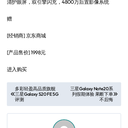
清护眼屏，双引擎闪充，4800万后置影像系统
赠
[经销商]
京东商城
[产品售价]
1998元
进入购买
文
多彩轻盈高品质旗舰
三星Galaxy Note20系
三星Galaxy S20 FE 5G
列假期体验 果断下单
章
评测
不后悔
导
航