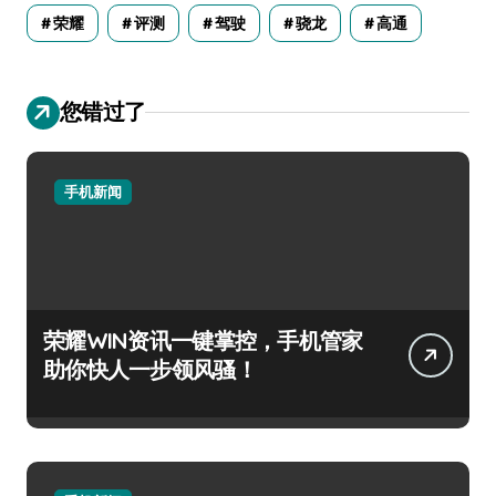
荣耀
评测
驾驶
骁龙
高通
您错过了
手机新闻
荣耀WIN资讯一键掌控，手机管家
助你快人一步领风骚！