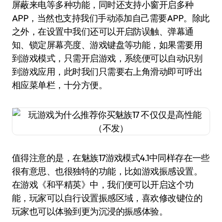
屏蔽来电等多种功能，同时还支持小窗开启多种
APP，当然也支持我们手动添加自己需要APP。除此
之外，在设置中我们还可以开启防误触、弹幕通
知、锁定屏幕亮度、游戏键盘等功能，如果需要用
到游戏模式，只需开启游戏，系统便可以自动识别
到游戏应用，此时我们只需要右上角滑动即可呼出
相应菜单栏，十分方便。
值得注意的是，在魅族17游戏模式4.1中同样存在一些
很有意思、也很独特的功能，比如游戏振感设置。
在游戏《和平精英》中，我们便可以开启这个功
能，玩家可以自行设置振感区域，喜欢修改键位的
玩家也可以体验到更为沉浸的振感体验。