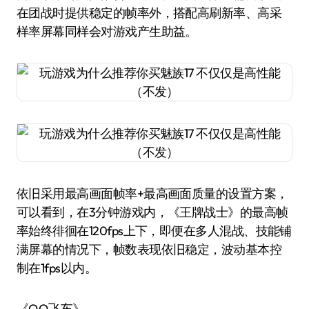
在团战时提供稳定的帧率外，搭配高刷新率、高采
样率屏幕同样会对游戏产生助益。
依旧采用最高画面帧率+最高画面质量的设置方案，
可以看到，在3分钟游戏内，《王牌战士》的最高帧
率始终徘徊在120fps上下，即便在多人混战、技能铺
满屏幕的情况下，帧数表现依旧稳定，波动基本控
制在1fps以内。
《QQ飞车》