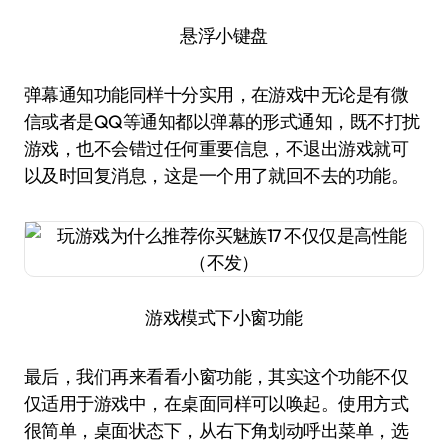
悬浮小键盘
弹幕通知功能同样十分实用，在游戏中无论是有微
信或者是QQ等通知都以弹幕的形式通知，既不打扰
游戏，也不会错过任何重要信息，不退出游戏就可
以及时回复消息，这是一个用了就回不去的功能。
游戏模式下小窗功能
最后，我们再来看看小窗功能，其实这个功能不仅
仅适用于游戏中，在桌面同样可以唤起。使用方式
很简单，桌面状态下，从右下角划动呼出菜单，选