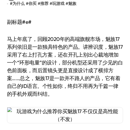
#
为什么
#
你买
#
推荐
#
玩游戏
#
魅族
副标题#e#
马上年底了，回顾2020年的高端旗舰市场，魅族17
系列依旧是一款独具特色的产品。讲辨识度，魅族17
采用了右上打孔方案，还在开孔上别出心裁地增加
一个“环形电量”的设计，部分机型还采用了少见的白
色前面板，而后置镜头更是直接设计成了横排方
案……总之，魅族17是一款并不路人的产品，它有着
自己的ID语言。个性如你，终归不用再为千篇一律
的手机外观而纠结。