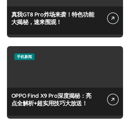
真我GT8 Pro炸场来袭！特色功能
大揭秘，速来围观！
手机新闻
OPPO Find X9 Pro深度揭秘：亮
点全解析+超实用技巧大放送！