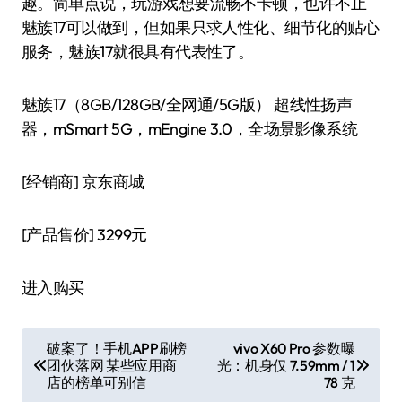
趣。简单点说，玩游戏想要流畅不卡顿，也许不止
魅族17可以做到，但如果只求人性化、细节化的贴心
服务，魅族17就很具有代表性了。
魅族17（8GB/128GB/全网通/5G版） 超线性扬声
器，mSmart 5G，mEngine 3.0，全场景影像系统
[经销商]
京东商城
[产品售价]
3299元
进入购买
文
破案了！手机APP刷榜
vivo X60 Pro 参数曝
团伙落网 某些应用商
光：机身仅 7.59mm / 1
章
店的榜单可别信
78 克
导