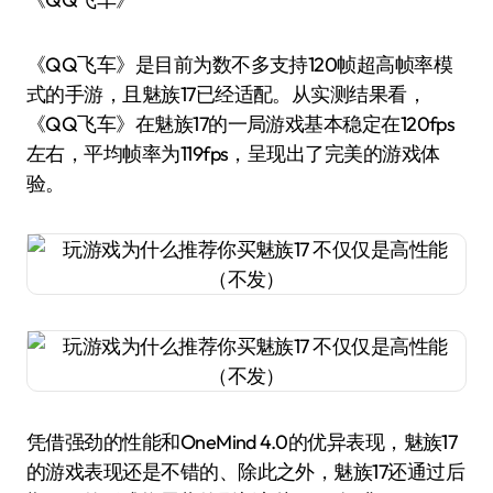
《QQ飞车》是目前为数不多支持120帧超高帧率模
式的手游，且魅族17已经适配。从实测结果看，
《QQ飞车》在魅族17的一局游戏基本稳定在120fps
左右，平均帧率为119fps，呈现出了完美的游戏体
验。
凭借强劲的性能和OneMind 4.0的优异表现，魅族17
的游戏表现还是不错的、除此之外，魅族17还通过后