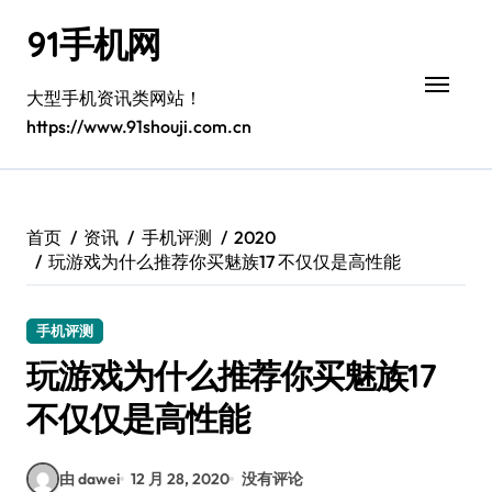
跳
91手机网
转
到
内
大型手机资讯类网站！
容
https://www.91shouji.com.cn
首页
资讯
手机评测
2020
玩游戏为什么推荐你买魅族17 不仅仅是高性能
手机评测
玩游戏为什么推荐你买魅族17
不仅仅是高性能
由 dawei
12 月 28, 2020
没有评论