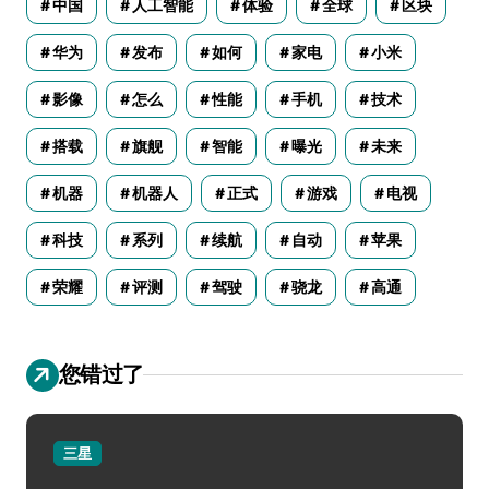
中国
人工智能
体验
全球
区块
华为
发布
如何
家电
小米
影像
怎么
性能
手机
技术
搭载
旗舰
智能
曝光
未来
机器
机器人
正式
游戏
电视
科技
系列
续航
自动
苹果
荣耀
评测
驾驶
骁龙
高通
您错过了
三星