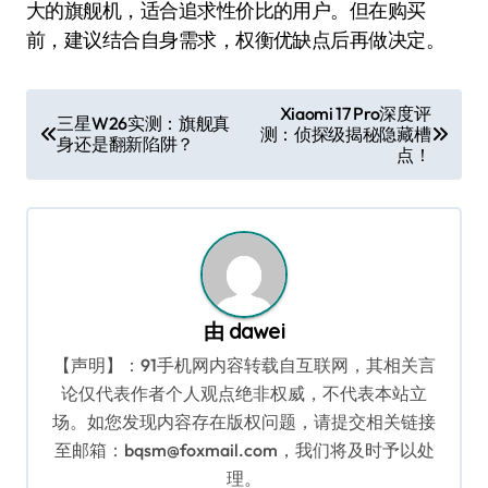
大的旗舰机，适合追求性价比的用户。但在购买
前，建议结合自身需求，权衡优缺点后再做决定。
文
Xiaomi 17 Pro深度评
三星W26实测：旗舰真
测：侦探级揭秘隐藏槽
章
身还是翻新陷阱？
点！
导
航
由
dawei
【声明】：91手机网内容转载自互联网，其相关言
论仅代表作者个人观点绝非权威，不代表本站立
场。如您发现内容存在版权问题，请提交相关链接
至邮箱：bqsm@foxmail.com，我们将及时予以处
理。