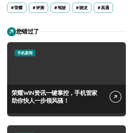
荣耀
评测
驾驶
骁龙
高通
您错过了
手机新闻
荣耀WIN资讯一键掌控，手机管家
助你快人一步领风骚！