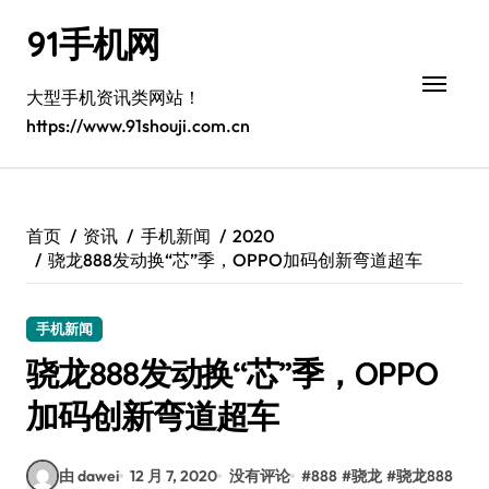
跳
91手机网
转
到
内
大型手机资讯类网站！
容
https://www.91shouji.com.cn
首页
资讯
手机新闻
2020
骁龙888发动换“芯”季，OPPO加码创新弯道超车
手机新闻
骁龙888发动换“芯”季，OPPO
加码创新弯道超车
由 dawei
12 月 7, 2020
没有评论
#
888
#
骁龙
#
骁龙888