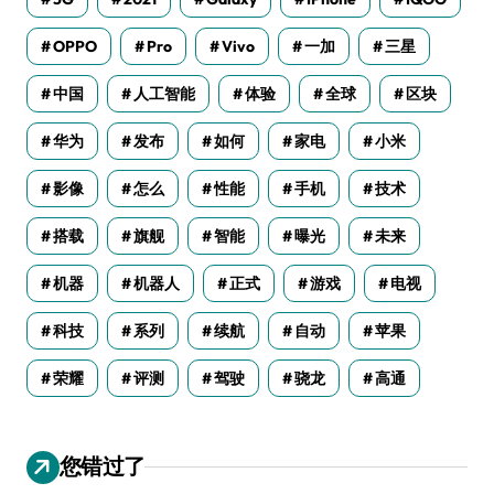
OPPO
Pro
Vivo
一加
三星
中国
人工智能
体验
全球
区块
华为
发布
如何
家电
小米
影像
怎么
性能
手机
技术
搭载
旗舰
智能
曝光
未来
机器
机器人
正式
游戏
电视
科技
系列
续航
自动
苹果
荣耀
评测
驾驶
骁龙
高通
您错过了