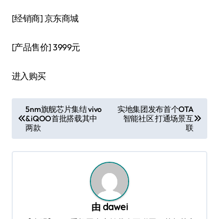
[经销商]
京东商城
[产品售价]
3999元
进入购买
文
5nm旗舰芯片集结 vivo
实地集团发布首个OTA
&iQOO首批搭载其中
智能社区 打通场景互
章
两款
联
导
航
由
dawei