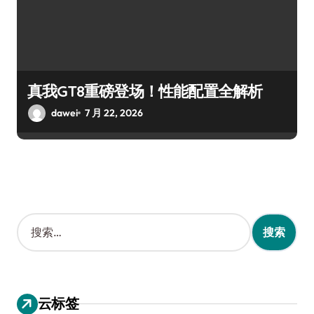
真我GT8重磅登场！性能配置全解析
dawei
7 月 22, 2026
搜
索
：
云标签