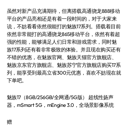
虽然对新产品充满期待，但离搭载高通骁龙888移动
平台的产品亮相还是有着一段时间的，对于大家来
说，不妨看看依然很能打的魅族17系列。搭载着目前
依然非常能打的高通骁龙865移动平台，依然有着超
强的性能，能够满足人们日常和游戏需求，同时魅
族17系列还有着非常极致的体验。并且现在购买还有
不错的优惠，在魅族官网、魅族天猫官方旗舰店、
魅族京东官方旗舰店、魅族苏宁官方旗舰店购买17系
列，能享受到最高立省300元优惠，喜欢不妨现在就
下单吧。
魅族17（8GB/256GB/全网通/5G版） 超线性扬声
器，mSmart 5G，mEngine 3.0，全场景影像系统
赠