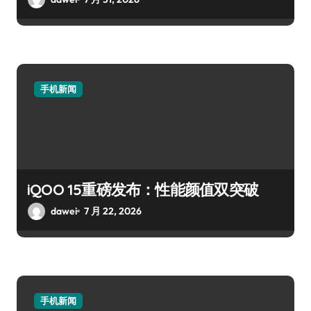
手机新闻
iQOO 15重磅发布：性能颜值双突破
dawei
7 月 22, 2026
手机新闻