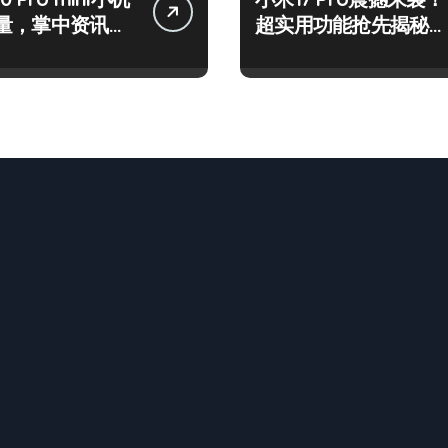
量，掌中资讯一
超实用功能抢先揭秘，
！
速来围观！