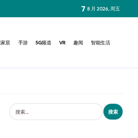
7
8 月 2026, 周五
能家居
手游
5G频道
VR
趣闻
智能生活
搜
索
：