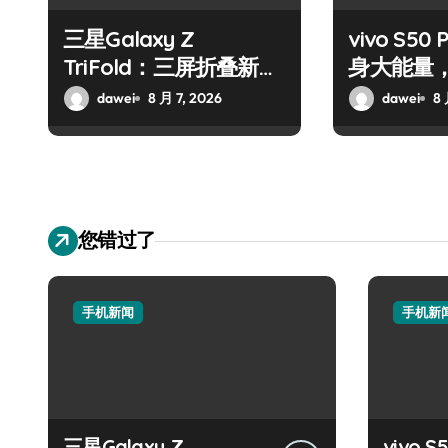
三星Galaxy Z
vivo S50 
TriFold：三屏折叠新境
身大能量
界，掌中科技新体验！
键畅享！
dawei
8 月 7, 2026
dawei
8 
您错过了
手机新闻
手机新
三星Galaxy Z
vivo S