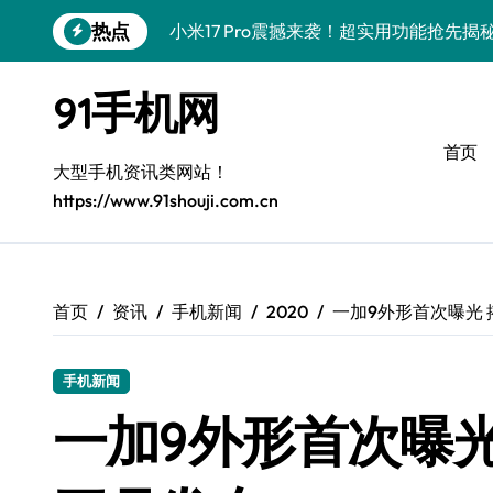
跳
热点
小米17 Pro震撼来袭！超实用功能抢先
转
到
三星Galaxy S26震撼来袭！创新科技
内
91手机网
容
三星Galaxy Z Fold7抢先揭秘！手机管
首页
S25 Ultra颜值炸裂！定制主题潮翻全场
大型手机资讯类网站！
https://www.91shouji.com.cn
Galaxy S24+登场，解锁手机美颜新境界
S26+颜值暴增！机皇美颜秘籍大公开
Galaxy A56 5G登场，时尚旗舰新体验！
首页
资讯
手机新闻
2020
一加9外形首次曝光 
三星Galaxy S26美颜秘籍，一键打造专
手机新闻
三星Galaxy Z TriFold：三屏折叠新
一加9外形首次曝光