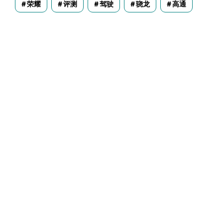
荣耀
评测
驾驶
骁龙
高通