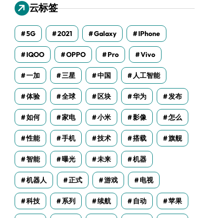
云标签
5G
2021
Galaxy
IPhone
IQOO
OPPO
Pro
Vivo
一加
三星
中国
人工智能
体验
全球
区块
华为
发布
如何
家电
小米
影像
怎么
性能
手机
技术
搭载
旗舰
智能
曝光
未来
机器
机器人
正式
游戏
电视
科技
系列
续航
自动
苹果