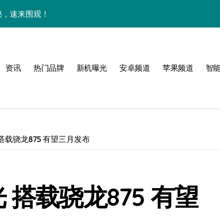
揭秘，速来围观！
亮点，一键尽享未来！
家带你探新亮点
资讯
热门品牌
新机曝光
安卓频道
苹果频道
智
！
搭载骁龙875 有望三月发布
属风格！
境界，掌中科技新体验！
 搭载骁龙875 有望