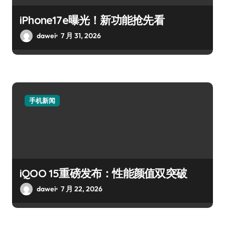
iPhone17e曝光！新功能抢先看
dawei
7 月 31, 2026
手机新闻
iQOO 15重磅发布：性能颜值双突破
dawei
7 月 22, 2026