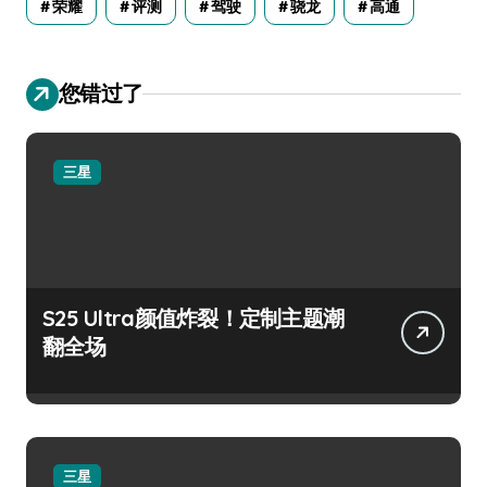
荣耀
评测
驾驶
骁龙
高通
您错过了
三星
S25 Ultra颜值炸裂！定制主题潮
翻全场
三星