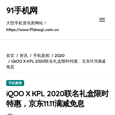
跳
91手机网
转
到
内
大型手机资讯类网站！
容
https://www.91shouji.com.cn
首页
资讯
手机新闻
2020
iQOO X KPL 2020联名礼盒限时特惠，京东11.11满减
免息
手机新闻
iQOO X KPL 2020联名礼盒限时
特惠，京东11.11满减免息