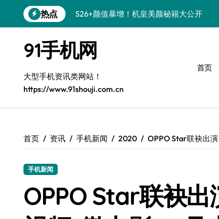
跳
热点
S26+颜值暴增！机皇美颜秘籍大公开
转
到
Galaxy A56 5G登场，时尚旗舰新体验！
内
91手机网
容
三星Galaxy S26美颜秘籍，一键打造专
首页
S25美化秘籍：个性定制，炫酷随行！
大型手机资讯类网站！
https://www.91shouji.com.cn
Galaxy C55 5G焕新秘籍：潮流定制，
Galaxy C55 5G登场，美学新标杆！
Galaxy Z Flip6：折叠时尚，一瞬惊艳
首页
资讯
手机新闻
2020
OPPO Star联袂
S25+闪亮登场，这样拍秒变焦点！
手机新闻
S25 Ultra颜值炸裂！定制主题潮翻全场
OPPO Star联袂