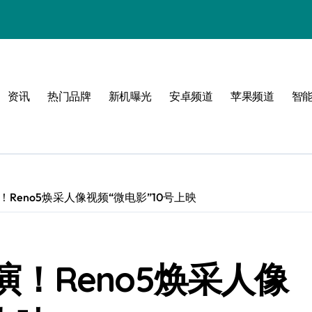
属风格！
资讯
热门品牌
新机曝光
安卓频道
苹果频道
智
玩转无限可能
出演！Reno5焕采人像视频“微电影”10号上映
出演！Reno5焕采人像