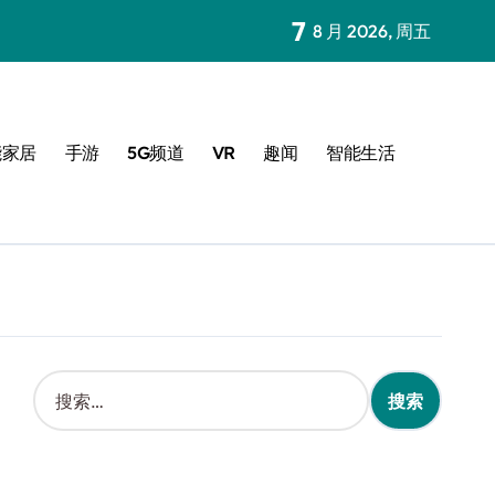
7
8 月 2026, 周五
能家居
手游
5G频道
VR
趣闻
智能生活
搜
索
：