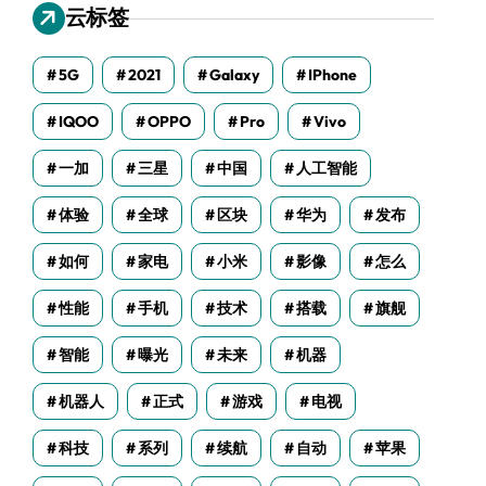
云标签
5G
2021
Galaxy
IPhone
IQOO
OPPO
Pro
Vivo
一加
三星
中国
人工智能
体验
全球
区块
华为
发布
如何
家电
小米
影像
怎么
性能
手机
技术
搭载
旗舰
智能
曝光
未来
机器
机器人
正式
游戏
电视
科技
系列
续航
自动
苹果