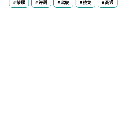
荣耀
评测
驾驶
骁龙
高通