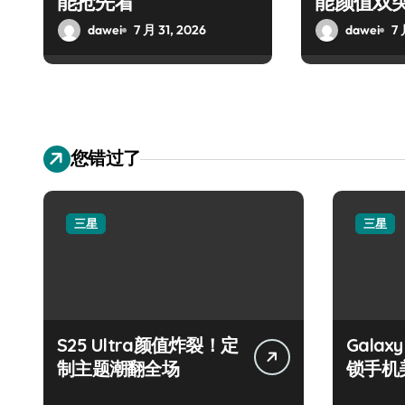
能抢先看
能颜值双
dawei
7 月 31, 2026
dawei
7 
您错过了
三星
三星
S25 Ultra颜值炸裂！定
Galax
制主题潮翻全场
锁手机