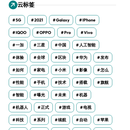
云标签
5G
2021
Galaxy
IPhone
IQOO
OPPO
Pro
Vivo
一加
三星
中国
人工智能
体验
全球
区块
华为
发布
如何
家电
小米
影像
怎么
性能
手机
技术
搭载
旗舰
智能
曝光
未来
机器
机器人
正式
游戏
电视
科技
系列
续航
自动
苹果