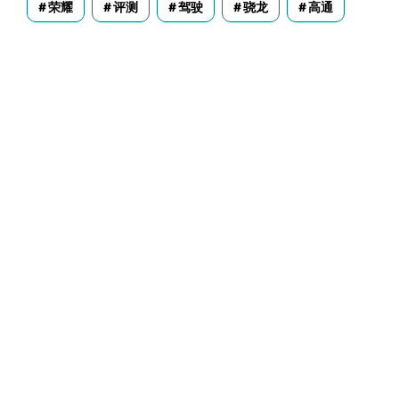
荣耀
评测
驾驶
骁龙
高通