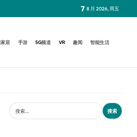
7
8 月 2026, 周五
能家居
手游
5G频道
VR
趣闻
智能生活
搜
索
：