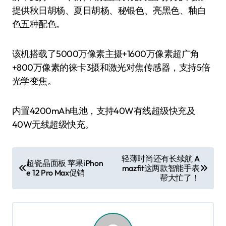
提供秋日胡杨、夏日胡杨、秘银色、亮黑色、釉白
色五种配色。
该机搭载了5000万像素主摄+1600万像素超广角
+800万像素的徕卡3摄和激光对焦传感器，支持5倍
光学变焦。
内置4200mAh电池，支持40W有线超级快充及
40W无线超级快充。
文
轻薄时尚还有长续航 A
超瓷晶面板 苹果iPhon
mazfit这两款智能手表
章
e 12 Pro Max促销
帮大忙了！
导
航