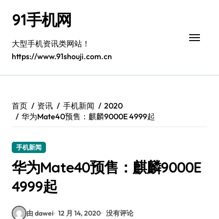
跳
91手机网
转
到
内
大型手机资讯类网站！
容
https://www.91shouji.com.cn
首页
资讯
手机新闻
2020
华为Mate40预售：麒麟9000E 4999起
手机新闻
华为Mate40预售：麒麟9000E
4999起
由 dawei
12 月 14, 2020
没有评论