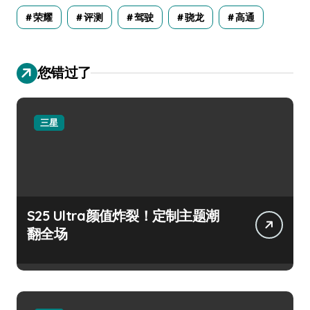
荣耀
评测
驾驶
骁龙
高通
您错过了
三星
S25 Ultra颜值炸裂！定制主题潮
翻全场