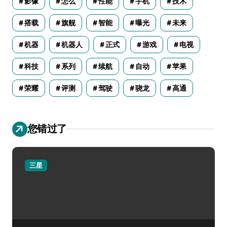
影像
怎么
性能
手机
技术
搭载
旗舰
智能
曝光
未来
机器
机器人
正式
游戏
电视
科技
系列
续航
自动
苹果
荣耀
评测
驾驶
骁龙
高通
您错过了
三星