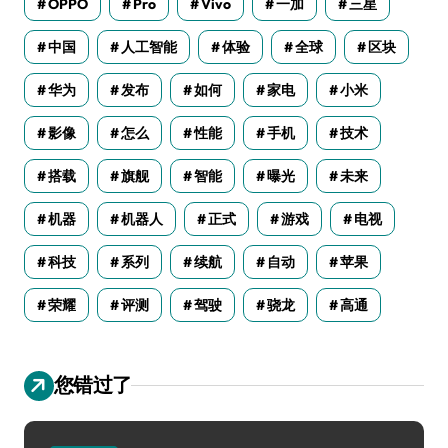
OPPO
Pro
Vivo
一加
三星
中国
人工智能
体验
全球
区块
华为
发布
如何
家电
小米
影像
怎么
性能
手机
技术
搭载
旗舰
智能
曝光
未来
机器
机器人
正式
游戏
电视
科技
系列
续航
自动
苹果
荣耀
评测
驾驶
骁龙
高通
您错过了