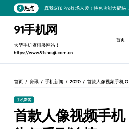
跳
热点
真我GT8 Pro炸场来袭！特色功能大揭
转
到
OPPO Find X9 Pro深度揭秘：亮点
内
91手机网
容
vivo S50 Pro mini来袭！小屏旗舰，
首页
REDMI K90深度揭秘！亮点配置全盘点
大型手机资讯类网站！
https://www.91shouji.com.cn
三星W26震撼来袭！速览资讯，畅享前沿
华为nova 15 Ultra新功能解锁，限时优
iPhone 17e重磅来袭！性能配置大升级
首页
资讯
手机新闻
2020
首款人像视频手机 OP
三星Galaxy Z Fold7：创新科技加持，
手机新闻
荣耀WIN资讯一键掌控，手机管家助你快
首款人像视频手机 O