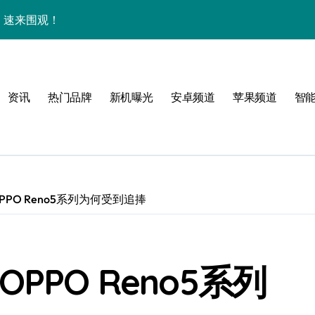
秘，速来围观！
全解析+超实用技巧大放送！
亮点速览不容错过！
资讯
热门品牌
新机曝光
安卓频道
苹果频道
智
，速来围观！
智能科技魅力！
惠速抢！
，速来围观！
PO Reno5系列为何受到追捧
折叠屏新巅峰！
人一步领风骚！
PPO Reno5系列