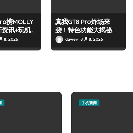
ro携MOLLY
真我GT8 Pro炸场来
新资讯+玩机
袭！特色功能大揭秘，
打尽！
速来围观！
月 8, 2026
dawei
8 月 8, 2026
闻
手机新闻