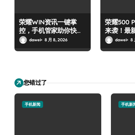
荣耀WIN资讯一键掌
荣耀500 P
控，手机管家助你快人
来袭！最
一步领风骚！
秘籍一网
dawei
8 月 8, 2026
dawei
8 
您错过了
手机新闻
手机新