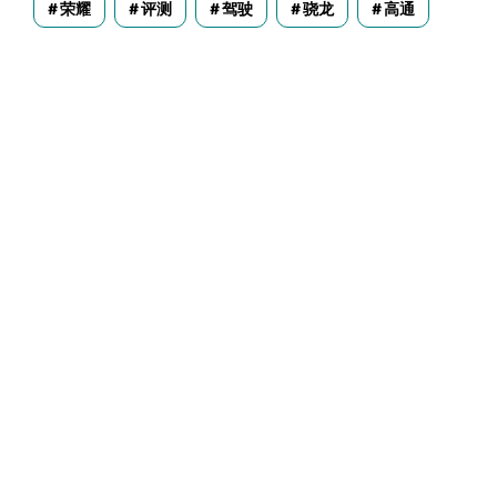
荣耀
评测
驾驶
骁龙
高通