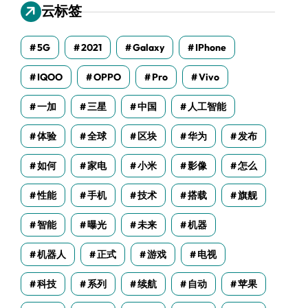
云标签
5G
2021
Galaxy
IPhone
IQOO
OPPO
Pro
Vivo
一加
三星
中国
人工智能
体验
全球
区块
华为
发布
如何
家电
小米
影像
怎么
性能
手机
技术
搭载
旗舰
智能
曝光
未来
机器
机器人
正式
游戏
电视
科技
系列
续航
自动
苹果