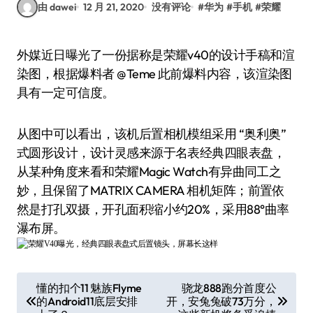
由 dawei
12 月 21, 2020
没有评论
#
华为
#
手机
#
荣耀
外媒近日曝光了一份据称是荣耀v40的设计手稿和渲
染图，根据爆料者 @Teme 此前爆料内容，该渲染图
具有一定可信度。
从图中可以看出，该机后置相机模组采用 “奥利奥”
式圆形设计，设计灵感来源于名表经典四眼表盘，
从某种角度来看和荣耀Magic Watch有异曲同工之
妙，且保留了MATRIX CAMERA 相机矩阵；前置依
然是打孔双摄，开孔面积缩小约20%，采用88°曲率
瀑布屏。
文
懂的扣个11 魅族Flyme
骁龙888跑分首度公
的Android11底层安排
开，安兔兔破73万分，
章