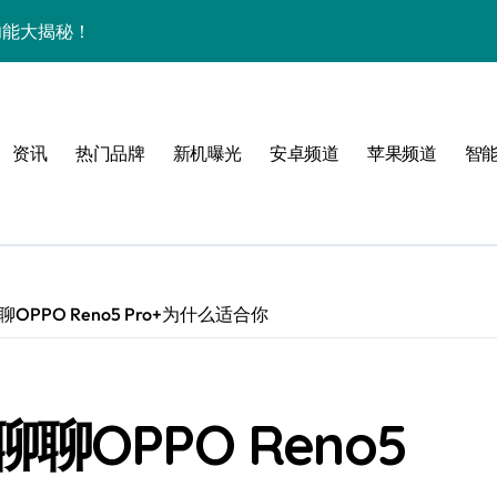
用功能大揭秘！
，速来get！
乐趣一手掌握！
资讯
热门品牌
新机曝光
安卓频道
苹果频道
智
机效率飙升必备！
境界，掌中科技新体验！
中资讯一键畅享！
揭秘，速来围观！
PPO Reno5 Pro+为什么适合你
亮点，一键尽享未来！
巧全揭秘
OPPO Reno5