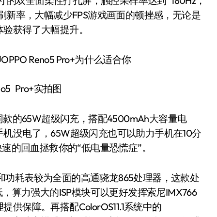
5英寸的双全面柔性打孔屏，触控采样率达到 180Hz，
刷新率，大幅减少FPS游戏画面的顿挫感，无论是
体验获得了大幅提升。
o5 Pro+实拍图
列同款的65W超级闪充，搭配4500mAh大容量电
机没电了，65W超级闪充也可以助力手机在10分
快速的回血拯救你的“低电量恐慌症”。
能和功耗表较为全面的高通骁龙865处理器，这款处
，算力强大的ISP模块可以更好发挥索尼IMX766
保障。再搭配ColorOS11.1系统中的