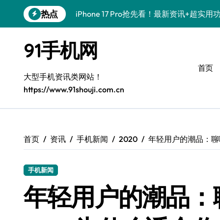
跳
热点
iPhone 17 Pro抢先看！最新资讯+超实
转
到
三星W26全揭秘！新功能+超值优惠+技巧
内
91手机网
容
真我GT8震撼来袭！科技潮流新宠，创新
首页
vivo S50新功能大揭秘！优惠全享，玩
大型手机资讯类网站！
https://www.91shouji.com.cn
三星Galaxy Z TriFold：三屏折叠新
vivo S50 Pro mini小机身大能量，掌
小米17 Pro震撼来袭！超实用功能抢先
首页
资讯
手机新闻
2020
年轻用户的潮品：聊聊O
三星Galaxy S26震撼来袭！创新科技
手机新闻
小米17 Pro重磅来袭！新机亮点+实用技
年轻用户的潮品：聊聊