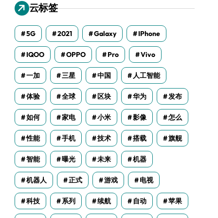
云标签
5G
2021
Galaxy
IPhone
IQOO
OPPO
Pro
Vivo
一加
三星
中国
人工智能
体验
全球
区块
华为
发布
如何
家电
小米
影像
怎么
性能
手机
技术
搭载
旗舰
智能
曝光
未来
机器
机器人
正式
游戏
电视
科技
系列
续航
自动
苹果