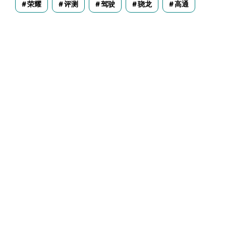
荣耀
评测
驾驶
骁龙
高通