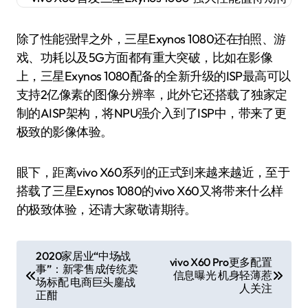
除了性能强悍之外，三星Exynos 1080还在拍照、游
戏、功耗以及5G方面都有重大突破，比如在影像
上，三星Exynos 1080配备的全新升级的ISP最高可以
支持2亿像素的图像分辨率，此外它还搭载了独家定
制的AISP架构，将NPU强介入到了ISP中，带来了更
极致的影像体验。
眼下，距离vivo X60系列的正式到来越来越近，至于
搭载了三星Exynos 1080的vivo X60又将带来什么样
的极致体验，还请大家敬请期待。
文
2020家居业“中场战
vivo X60 Pro更多配置
事”：新零售成传统卖
章
信息曝光 机身轻薄惹
场标配 电商巨头鏖战
人关注
导
正酣