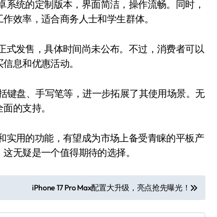
安卓系统的定制版本，界面简洁，操作流畅。同时，
工作效率，适合商务人士和学生群体。
期正式发售，具体时间尚未公布。不过，消费者可以
买信息和优惠活动。
接，包括键盘、手写笔等，进一步拓展了其使用场景。无
全面的支持。
置和实用的功能，有望成为市场上备受青睐的平板产
，这无疑是一个值得期待的选择。
iPhone 17 Pro Max配置大升级，亮点抢先曝光！