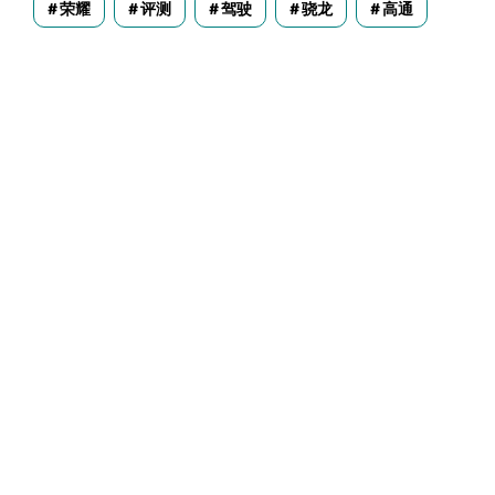
荣耀
评测
驾驶
骁龙
高通