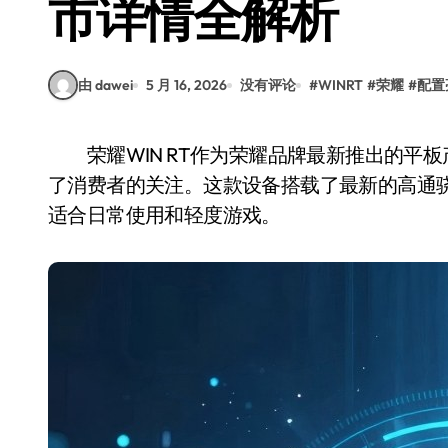
市详情全解析
由 dawei
5 月 16, 2026
没有评论
#
WINRT
#
荣耀
#
配置
荣耀WIN RT作为荣耀品牌最新推出的平板产品，凭借其强大的性能和创新的配置，迅速引起
了消费者的关注。这款设备搭载了最新的高通
适合日常使用和轻度游戏。