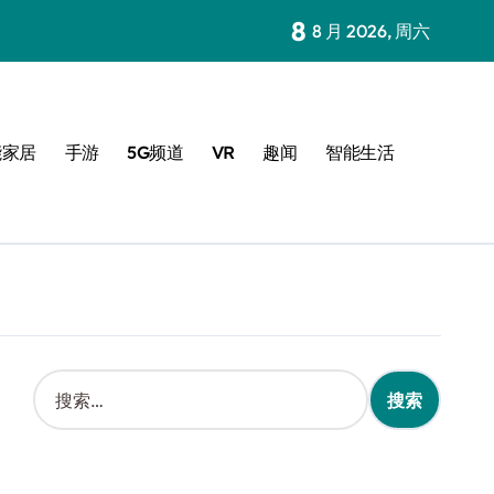
8
8 月 2026, 周六
能家居
手游
5G频道
VR
趣闻
智能生活
搜
索
：