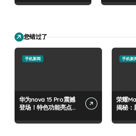
您错过了
手机新闻
手机新
华为nova 15 Pro震撼
荣耀Ma
登场！特色功能亮点全
揭秘：
揭秘，速来围观！
惠+评