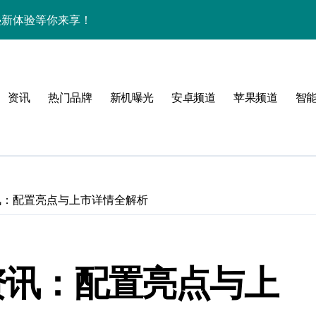
秘，折叠新体验等你来享！
级配置亮点全解析！
一机全览！
资讯
热门品牌
新机曝光
安卓频道
苹果频道
智
时速达不等待！
信息全掌握！
机新姿势速看！
速来围观！
资讯：配置亮点与上市详情全解析
科技，玩转智能新体验！
亮点全揭秘，速来围观！
新资讯：配置亮点与上