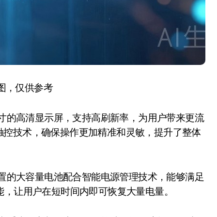
图，仅供参考
尺寸的高清显示屏，支持高刷新率，为用户带来更流
触控技术，确保操作更加精准和灵敏，提升了整体
内置的大容量电池配合智能电源管理技术，能够满足
电功能，让用户在短时间内即可恢复大量电量。