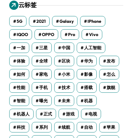
云标签
5G
2021
Galaxy
IPhone
IQOO
OPPO
Pro
Vivo
一加
三星
中国
人工智能
体验
全球
区块
华为
发布
如何
家电
小米
影像
怎么
性能
手机
技术
搭载
旗舰
智能
曝光
未来
机器
机器人
正式
游戏
电视
科技
系列
续航
自动
苹果