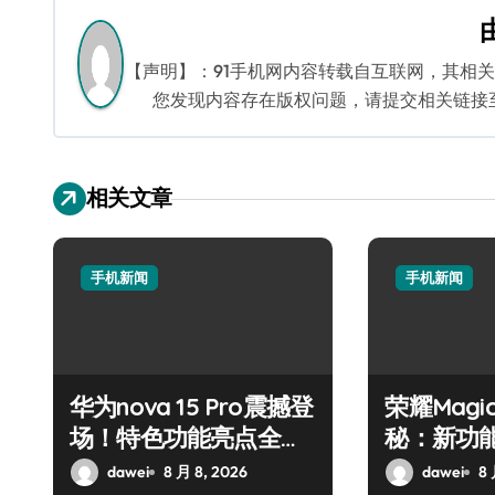
导
航
【声明】：91手机网内容转载自互联网，其相
您发现内容存在版权问题，请提交相关链接至邮箱
相关文章
手机新闻
手机新闻
华为nova 15 Pro震撼登
荣耀Magi
场！特色功能亮点全揭
秘：新功
秘，速来围观！
+评测全打
dawei
8 月 8, 2026
dawei
8 