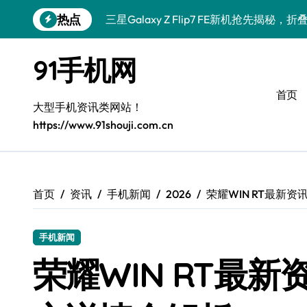
跳
热点
三星Galaxy Z Flip7 FE新机抢先揭
转
到
三星Galaxy S26 Ultra抢先揭秘！顶
内
91手机网
容
小米17 Pro Max资讯一手抓，最新动态
首页
荣耀ROBOT PHONE在手，资讯动态随
大型手机资讯类网站！
https://www.91shouji.com.cn
REDMI K90深度揭秘！配置亮点+发售
荣耀Magic V6来袭！一屏掌控，解锁玩
iPhone 17 Pro震撼来袭！性能大跃升，
首页
资讯
手机新闻
2026
荣耀WIN RT最新
荣耀500 Pro携手MOLLY，速递前沿
手机新闻
华为nova 15 Pro震撼登场！特色功能
荣耀WIN RT最