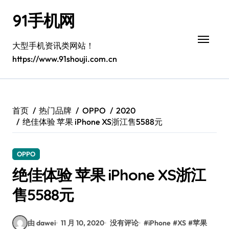
跳
91手机网
转
到
内
大型手机资讯类网站！
容
https://www.91shouji.com.cn
首页
热门品牌
OPPO
2020
绝佳体验 苹果 iPhone XS浙江售5588元
OPPO
绝佳体验 苹果 iPhone XS浙江
售5588元
由 dawei
11 月 10, 2020
没有评论
#
iPhone
#
XS
#
苹果