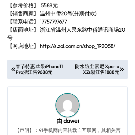
【参考价格】 5588元
【销售商家】 温州中侨20号(分期付款)
【联系电话】 17757797677
【店面地址】 浙江省温州人民东路中侨通讯商场20
号
【网店地址】 http://s.zol.com.cn/shop_192058/
文
春节特惠 苹果iPhone11
防水防尘 索尼 Xperia
Pro浙江售9688元
XZs浙江售1888元
章
导
航
由
dawei
【声明】：91手机网内容转载自互联网，其相关言