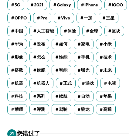
5G
2021
Galaxy
IPhone
IQOO
OPPO
Pro
Vivo
一加
三星
中国
人工智能
体验
全球
区块
华为
发布
如何
家电
小米
影像
怎么
性能
手机
技术
搭载
旗舰
智能
曝光
未来
机器
机器人
正式
游戏
电视
科技
系列
续航
自动
苹果
荣耀
评测
驾驶
骁龙
高通
您错过了