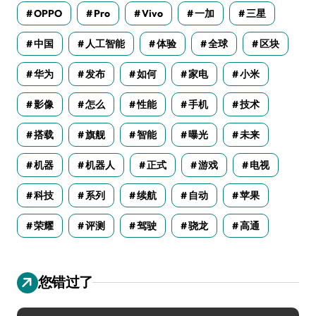
OPPO
Pro
Vivo
一加
三星
中国
人工智能
体验
全球
区块
华为
发布
如何
家电
小米
影像
怎么
性能
手机
技术
搭载
旗舰
智能
曝光
未来
机器
机器人
正式
游戏
电视
科技
系列
续航
自动
苹果
荣耀
评测
驾驶
骁龙
高通
您错过了