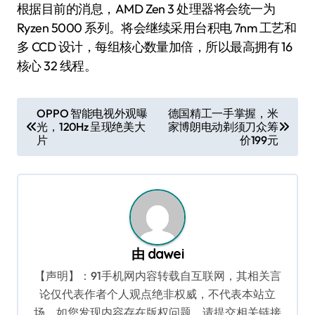
根据目前的消息，AMD Zen 3 处理器将会统一为
Ryzen 5000 系列。将会继续采用台积电 7nm 工艺和
多 CCD 设计，每组核心数量加倍，所以最高拥有 16
核心 32 线程。
文
OPPO 智能电视外观曝
德国精工一手掌握，米
光，120Hz 呈现绝美大
家博朗电动剃须刀众筹
章
片
价199元
导
航
由
dawei
【声明】：91手机网内容转载自互联网，其相关言
论仅代表作者个人观点绝非权威，不代表本站立
场。如您发现内容存在版权问题，请提交相关链接