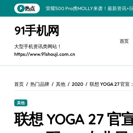
跳
热点
荣耀500 Pro携MOLLY来袭！最新资讯
转
到
真我GT8 Pro炸场来袭！特色功能大揭
内
91手机网
容
OPPO Find X9 Pro深度揭秘：亮点
首页
vivo S50 Pro mini来袭！小屏旗舰，
大型手机资讯类网站！
https://www.91shouji.com.cn
REDMI K90深度揭秘！亮点配置全盘点
三星W26震撼来袭！速览资讯，畅享前沿
华为nova 15 Ultra新功能解锁，限时优
首页
热门品牌
其他
2020
联想 YOGA 27 官宣
iPhone 17e重磅来袭！性能配置大升级
其他
三星Galaxy Z Fold7：创新科技加持，
联想 YOGA 27 官
荣耀WIN资讯一键掌控，手机管家助你快