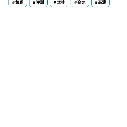
荣耀
评测
驾驶
骁龙
高通