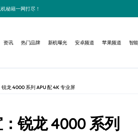
+玩机秘籍一网打尽！
秘，速来围观！
全解析+超实用技巧大放送！
资讯
热门品牌
新机曝光
安卓频道
苹果频道
智
亮点速览不容错过！
，速来围观！
智能科技魅力！
惠速抢！
：锐龙 4000 系列 APU 配 4K 专业屏
，速来围观！
折叠屏新巅峰！
宣：锐龙 4000 系列
人一步领风骚！