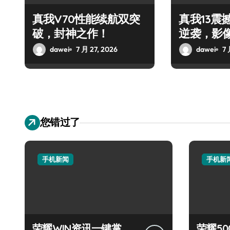
真我V70性能续航双突
真我13震
破，封神之作！
逆袭，影
dawei
7 月 27, 2026
dawei
7 
您错过了
手机新闻
手机新
荣耀WIN资讯一键掌
荣耀500