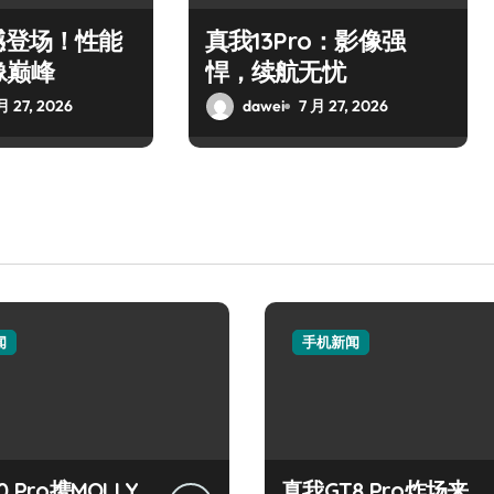
撼登场！性能
真我13Pro：影像强
像巅峰
悍，续航无忧
月 27, 2026
dawei
7 月 27, 2026
闻
手机新闻
 Pro携MOLLY
真我GT8 Pro炸场来