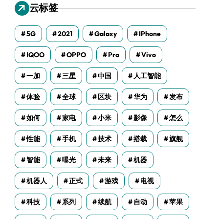
云标签
5G
2021
Galaxy
IPhone
IQOO
OPPO
Pro
Vivo
一加
三星
中国
人工智能
体验
全球
区块
华为
发布
如何
家电
小米
影像
怎么
性能
手机
技术
搭载
旗舰
智能
曝光
未来
机器
机器人
正式
游戏
电视
科技
系列
续航
自动
苹果