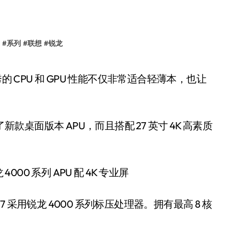
#
系列
#
联想
#
锐龙
新款桌面版本 APU，而且搭配 27 英寸 4K 高素质
27 采用锐龙 4000 系列标压处理器。拥有最高 8 核
。