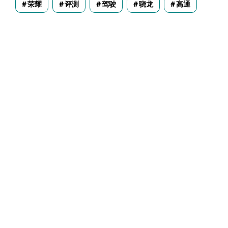
荣耀
评测
驾驶
骁龙
高通