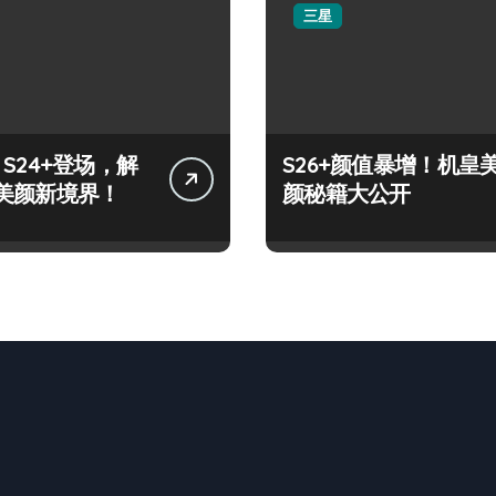
三星
y S24+登场，解
S26+颜值暴增！机皇
美颜新境界！
颜秘籍大公开