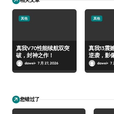
其他
其他
真我V70性能续航双突
真我13震
破，封神之作！
逆袭，影
dawei
7 月 27, 2026
dawei
7 
您错过了