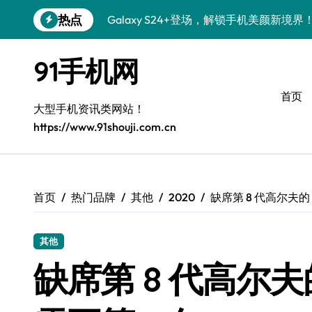
跳
热点
Galaxy S24+登场，解锁手机美颜新境界
转
到
S26+颜值暴增！机皇美颜秘籍大公开
内
91手机网
容
Galaxy A56 5G登场，时尚旗舰新体验！
首页
三星Galaxy S26美颜秘籍，一键打造专
大型手机资讯类网站！
https://www.91shouji.com.cn
S25美化秘籍：个性定制，炫酷随行！
Galaxy C55 5G焕新秘籍：潮流定制，
Galaxy C55 5G登场，美学新标杆！
首页
热门品牌
其他
2020
缺席第 8 代高尔夫的 
Galaxy Z Flip6：折叠时尚，一瞬惊艳
其他
S25+闪亮登场，这样拍秒变焦点！
缺席第 8 代高尔夫的
S25 Ultra颜值炸裂！定制主题潮翻全场