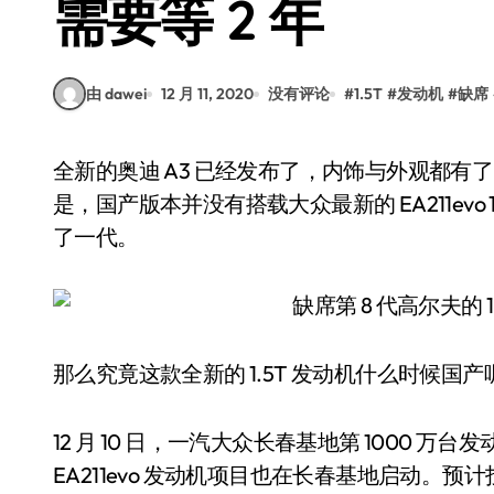
需要等 2 年
由 dawei
12 月 11, 2020
没有评论
#
1.5T
#
发动机
#
缺席
全新的奥迪 A3 已经发布了，内饰与外观都有了比较大的提升，更具有科技感。但唯一的遗憾就
是，国产版本并没有搭载大众最新的 EA211ev
了一代。
那么究竟这款全新的 1.5T 发动机什么时候
12 月 10 日，一汽大众长春基地第 1000 万
EA211evo 发动机项目也在长春基地启动。预计投