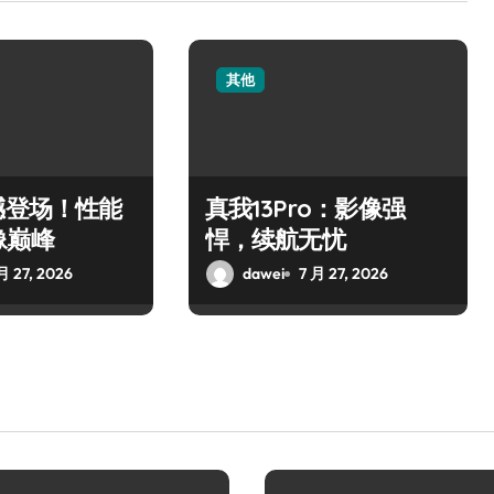
其他
撼登场！性能
真我13Pro：影像强
像巅峰
悍，续航无忧
月 27, 2026
dawei
7 月 27, 2026