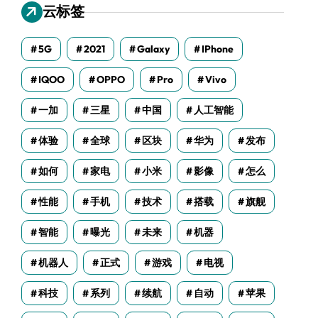
云标签
5G
2021
Galaxy
IPhone
IQOO
OPPO
Pro
Vivo
一加
三星
中国
人工智能
体验
全球
区块
华为
发布
如何
家电
小米
影像
怎么
性能
手机
技术
搭载
旗舰
智能
曝光
未来
机器
机器人
正式
游戏
电视
科技
系列
续航
自动
苹果