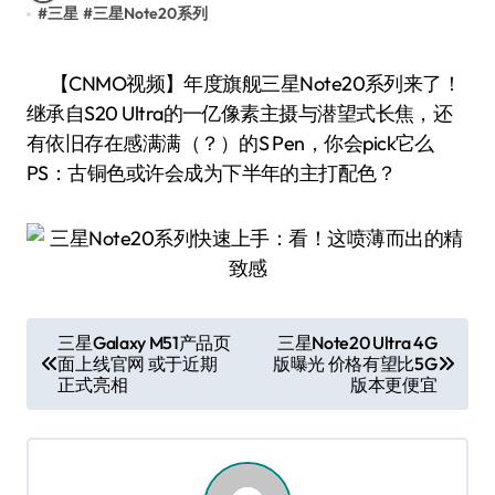
#
三星
#
三星Note20系列
【CNMO视频】年度旗舰三星Note20系列来了！
继承自S20 Ultra的一亿像素主摄与潜望式长焦，还
有依旧存在感满满（？）的S Pen，你会pick它么
PS：古铜色或许会成为下半年的主打配色？
文
三星Galaxy M51产品页
三星Note20 Ultra 4G
面上线官网 或于近期
版曝光 价格有望比5G
章
正式亮相
版本更便宜
导
航