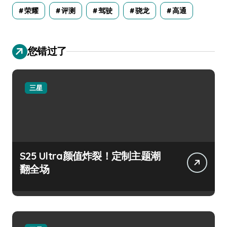
荣耀
评测
驾驶
骁龙
高通
您错过了
三星
S25 Ultra颜值炸裂！定制主题潮
翻全场