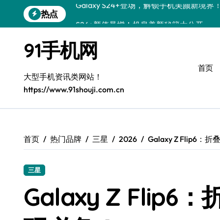
跳
热点
S26+颜值暴增！机皇美颜秘籍大公开
转
到
Galaxy A56 5G登场，时尚旗舰新体验！
内
91手机网
容
三星Galaxy S26美颜秘籍，一键打造专
首页
S25美化秘籍：个性定制，炫酷随行！
大型手机资讯类网站！
https://www.91shouji.com.cn
Galaxy C55 5G焕新秘籍：潮流定制，
Galaxy C55 5G登场，美学新标杆！
Galaxy Z Flip6：折叠时尚，一瞬惊艳
首页
热门品牌
三星
2026
Galaxy Z Fli
S25+闪亮登场，这样拍秒变焦点！
三星
S25 Ultra颜值炸裂！定制主题潮翻全场
Galaxy Z Fli