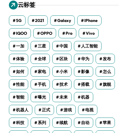
云标签
5G
2021
Galaxy
IPhone
IQOO
OPPO
Pro
Vivo
一加
三星
中国
人工智能
体验
全球
区块
华为
发布
如何
家电
小米
影像
怎么
性能
手机
技术
搭载
旗舰
智能
曝光
未来
机器
机器人
正式
游戏
电视
科技
系列
续航
自动
苹果