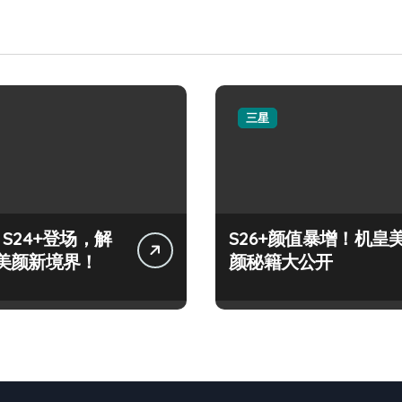
三星
y S24+登场，解
S26+颜值暴增！机皇
美颜新境界！
颜秘籍大公开