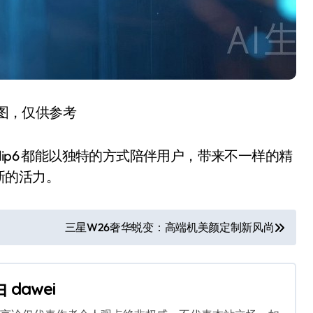
图，仅供参考
Flip6 都能以独特的方式陪伴用户，带来不一样的精
新的活力。
三星W26奢华蜕变：高端机美颜定制新风尚
由
dawei