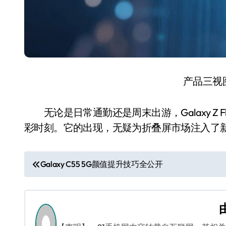
产品三视
无论是日常通勤还是周末出游，Galaxy Z 
彩时刻。它的出现，无疑为折叠屏市场注入了
文
Galaxy C55 5G颜值提升技巧全公开
章
导
航