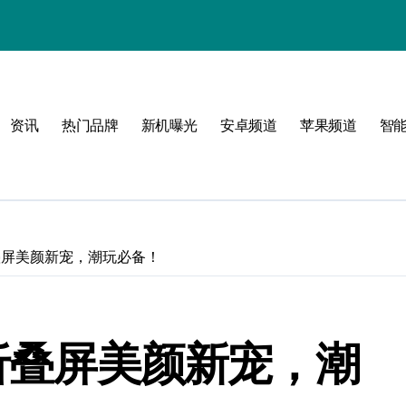
属风格！
资讯
热门品牌
新机曝光
安卓频道
苹果频道
智
玩转无限可能
p6：折叠屏美颜新宠，潮玩必备！
p6：折叠屏美颜新宠，潮