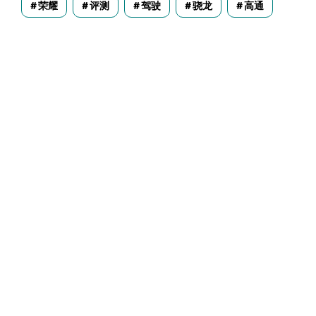
荣耀
评测
驾驶
骁龙
高通