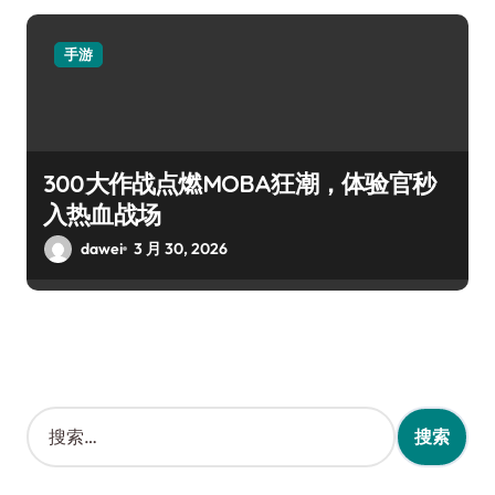
手游
300大作战点燃MOBA狂潮，体验官秒
入热血战场
dawei
3 月 30, 2026
搜
索
：