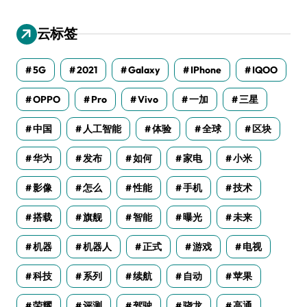
云标签
5G
2021
Galaxy
IPhone
IQOO
OPPO
Pro
Vivo
一加
三星
中国
人工智能
体验
全球
区块
华为
发布
如何
家电
小米
影像
怎么
性能
手机
技术
搭载
旗舰
智能
曝光
未来
机器
机器人
正式
游戏
电视
科技
系列
续航
自动
苹果
荣耀
评测
驾驶
骁龙
高通