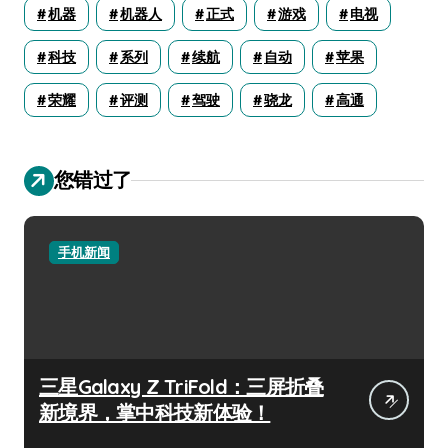
机器
机器人
正式
游戏
电视
科技
系列
续航
自动
苹果
荣耀
评测
驾驶
骁龙
高通
您错过了
手机新闻
三星Galaxy Z TriFold：三屏折叠
新境界，掌中科技新体验！