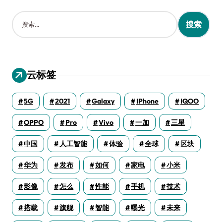
搜
索
：
云标签
5G
2021
Galaxy
IPhone
IQOO
OPPO
Pro
Vivo
一加
三星
中国
人工智能
体验
全球
区块
华为
发布
如何
家电
小米
影像
怎么
性能
手机
技术
搭载
旗舰
智能
曝光
未来