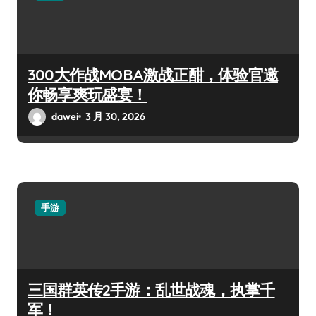
300大作战MOBA激战正酣，体验官邀
你畅享爽玩盛宴！
dawei
3 月 30, 2026
手游
三国群英传2手游：乱世战魂，执掌千
军！