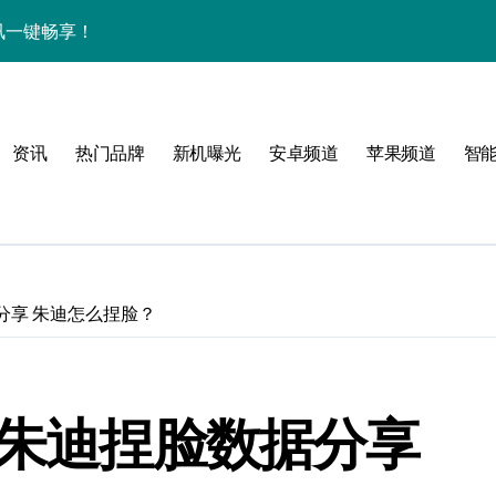
中资讯一键畅享！
揭秘，速来围观！
亮点，一键尽享未来！
资讯
热门品牌
新机曝光
安卓频道
苹果频道
智
家带你探新亮点
！
分享 朱迪怎么捏脸？
属风格！
》朱迪捏脸数据分享
境界，掌中科技新体验！