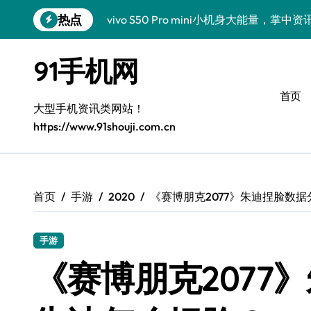
跳
热点
vivo S50 Pro mini小机身大能量，掌
转
到
小米17 Pro震撼来袭！超实用功能抢先
内
91手机网
容
三星Galaxy S26震撼来袭！创新科技
首页
三星Galaxy Z Fold7抢先揭秘！手机管
大型手机资讯类网站！
https://www.91shouji.com.cn
S25 Ultra颜值炸裂！定制主题潮翻全场
Galaxy S24+登场，解锁手机美颜新境界
S26+颜值暴增！机皇美颜秘籍大公开
首页
手游
2020
《赛博朋克2077》朱迪捏脸数据
Galaxy A56 5G登场，时尚旗舰新体验！
手游
三星Galaxy S26美颜秘籍，一键打造专
《赛博朋克2077
三星Galaxy Z TriFold：三屏折叠新