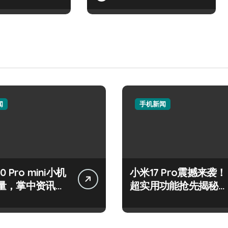
闻
手机新闻
50 Pro mini小机
小米17 Pro震撼来袭！
量，掌中资讯一
超实用功能抢先揭秘，
！
速来围观！