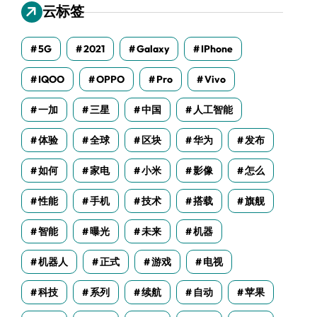
云标签
5G
2021
Galaxy
IPhone
IQOO
OPPO
Pro
Vivo
一加
三星
中国
人工智能
体验
全球
区块
华为
发布
如何
家电
小米
影像
怎么
性能
手机
技术
搭载
旗舰
智能
曝光
未来
机器
机器人
正式
游戏
电视
科技
系列
续航
自动
苹果