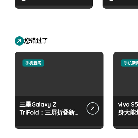
您错过了
手机新闻
手机新
三星Galaxy Z
vivo S
TriFold：三屏折叠新境
身大能
界，掌中科技新体验！
键畅享