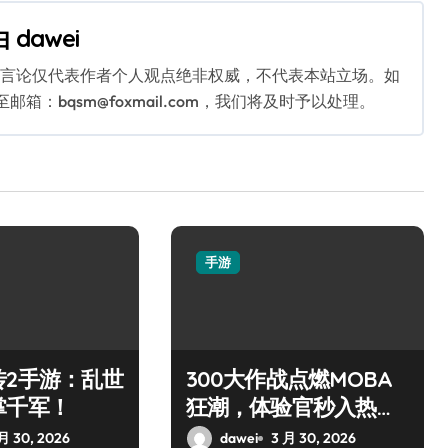
由
dawei
关言论仅代表作者个人观点绝非权威，不代表本站立场。如
：bqsm@foxmail.com，我们将及时予以处理。
手游
传2手游：乱世
300大作战点燃MOBA
掌千军！
狂潮，体验官秒入热血
战场
月 30, 2026
dawei
3 月 30, 2026