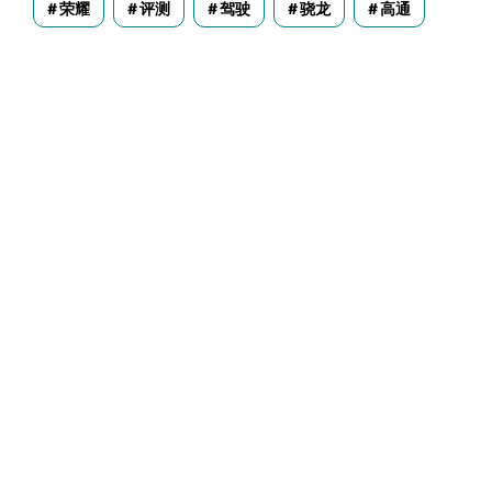
荣耀
评测
驾驶
骁龙
高通