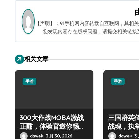
导
航
【声明】：91手机网内容转载自互联网，其相
您发现内容存在版权问题，请提交相关链接至邮箱
相关文章
手游
手游
300大作战MOBA激战
三国群英
正酣，体验官邀你畅享
战魂，执
爽玩盛宴！
dawei
3 月 30, 2026
dawei
3 