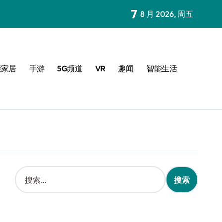
7
8 月 2026, 周五
能家居
手游
5G频道
VR
趣闻
智能生活
搜
索
：