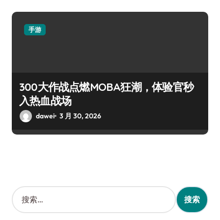
手游
300大作战点燃MOBA狂潮，体验官秒
入热血战场
dawei
3 月 30, 2026
搜
索
：