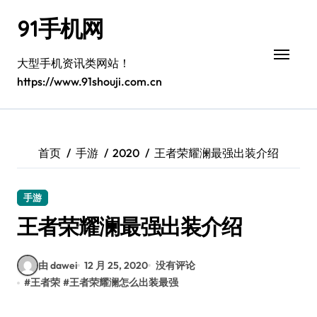
跳
91手机网
转
到
内
大型手机资讯类网站！
容
https://www.91shouji.com.cn
首页
手游
2020
王者荣耀澜最强出装介绍
手游
王者荣耀澜最强出装介绍
由 dawei
12 月 25, 2020
没有评论
#
王者荣
#
王者荣耀澜怎么出装最强