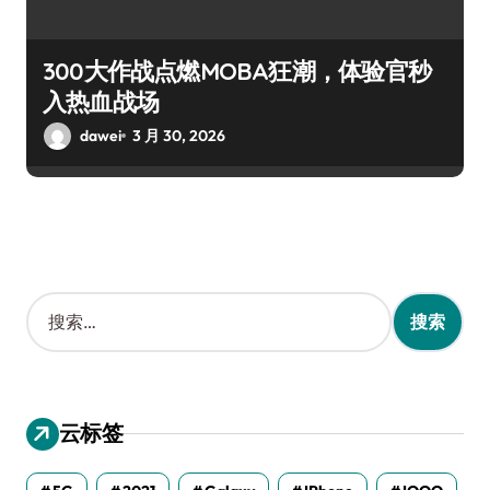
300大作战点燃MOBA狂潮，体验官秒
入热血战场
dawei
3 月 30, 2026
搜
索
：
云标签