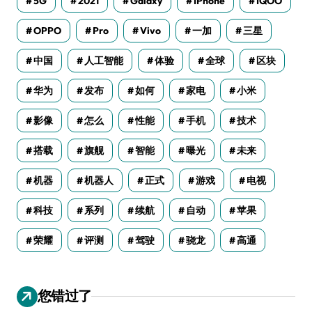
5G
2021
Galaxy
IPhone
IQOO
OPPO
Pro
Vivo
一加
三星
中国
人工智能
体验
全球
区块
华为
发布
如何
家电
小米
影像
怎么
性能
手机
技术
搭载
旗舰
智能
曝光
未来
机器
机器人
正式
游戏
电视
科技
系列
续航
自动
苹果
荣耀
评测
驾驶
骁龙
高通
您错过了