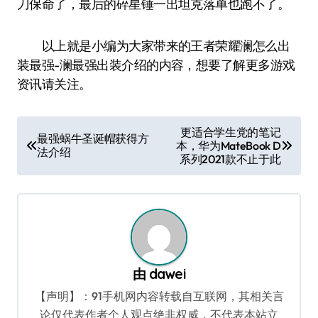
刀保命了，最后的碎星锤一出坦克落单也跑不了。
以上就是小编为大家带来的王者荣耀澜怎么出
装最强-澜最强出装介绍的内容，想要了解更多游戏
资讯请关注。
文
更适合学生党的笔记
最强蜗牛圣诞帽获得方
本，华为MateBook D
章
法介绍
系列2021款不止于此
导
航
由
dawei
【声明】：91手机网内容转载自互联网，其相关言
论仅代表作者个人观点绝非权威，不代表本站立