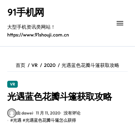
跳
91手机网
转
到
内
大型手机资讯类网站！
容
https://www.91shouji.com.cn
首页
VR
2020
光遇蓝色花瓣斗篷获取攻略
VR
光遇蓝色花瓣斗篷获取攻略
由 dawei
11 月 11, 2020
没有评论
#
光遇
#
光遇蓝色花瓣斗篷怎么获得