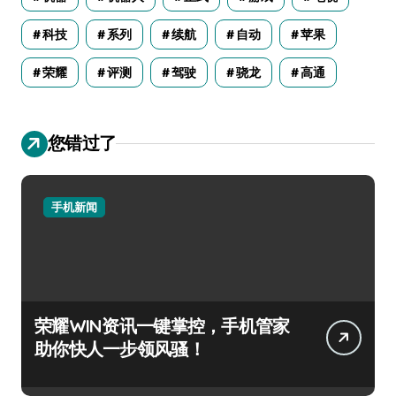
科技
系列
续航
自动
苹果
荣耀
评测
驾驶
骁龙
高通
您错过了
手机新闻
荣耀WIN资讯一键掌控，手机管家
助你快人一步领风骚！