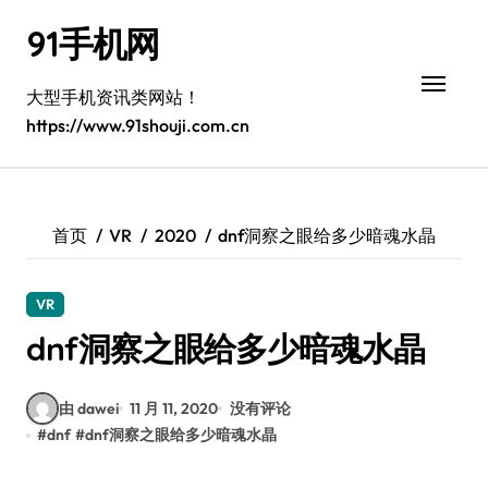
跳
91手机网
转
到
内
大型手机资讯类网站！
容
https://www.91shouji.com.cn
首页
VR
2020
dnf洞察之眼给多少暗魂水晶
VR
dnf洞察之眼给多少暗魂水晶
由 dawei
11 月 11, 2020
没有评论
#
dnf
#
dnf洞察之眼给多少暗魂水晶